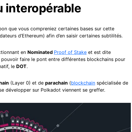
 interopérable
st bon que vous compreniez certaines bases sur cette
dateurs d’Ethereum) afin d’en saisir certaines subtilités.
ctionnant en
Nominated
Proof of Stake
et est dite
ie pouvoir faire le pont entre différentes blockchains pour
atif, le
DOT
.
hain
(Layer 0) et de
parachain
(
blockchain
spécialisée de
 se développer sur Polkadot viennent se greffer.