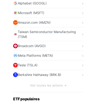
Alphabet (GOOGL)
Microsoft (MSFT)
Amazon.com (AMZN)
Taiwan Semiconductor Manufacturing
(TSM)
Broadcom (AVGO)
Meta Platforms (META)
Tesla (TSLA)
Berkshire Hathaway (BRK.B)
Voir toutes les actions →
ETF populaires