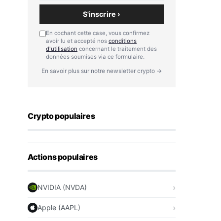
S'inscrire ›
En cochant cette case, vous confirmez
avoir lu et accepté nos
conditions
d'utilisation
concernant le traitement des
données soumises via ce formulaire.
En savoir plus sur notre newsletter crypto →
Crypto populaires
Actions populaires
NVIDIA (NVDA)
Apple (AAPL)