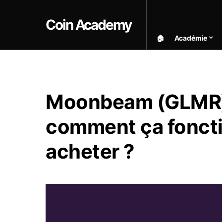
Coin Academy
🏠︎
Académie
Moonbeam (GLMR) :
comment ça fonct
acheter ?