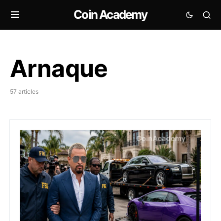
Coin Academy
Arnaque
57 articles
Goliath Ventures : son PDG plaide coupable d’un Ponzi