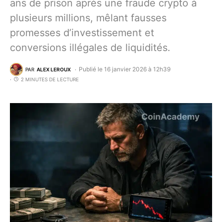
ans de prison après une fraude crypto à
plusieurs millions, mêlant fausses
promesses d’investissement et
conversions illégales de liquidités.
Publié le 16 janvier 2026 à 12h39
PAR
ALEX LEROUX
2 MINUTES DE LECTURE