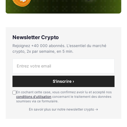
Newsletter Crypto
Rejoignez +40 000 abonnés. L'essentiel du marché
crypto, 2x par semaine, en 5 min.
S'inscrire ›
En cochant cette case, vous confirmez avoir lu et accepté nos
conditions d'utilisation
concernant le traitement des données
soumises via ce formulaire.
En savoir plus sur notre newsletter crypto →