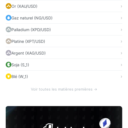
Or (XAU/USD)
Gaz naturel (NG/USD)
Palladium (XPD/USD)
Platine (XPT/USD)
Argent (XAG/USD)
Soja (S_1)
Blé (W_1)
Voir toutes les matières premières →