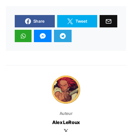
Share
Tweet
Auteur
Alex LeRoux