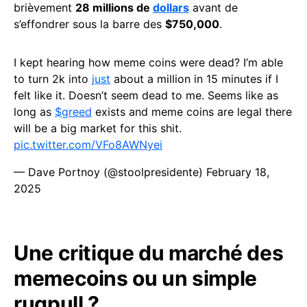
brièvement
28 millions de
dollars
avant de
s’effondrer sous la barre des
$750,000
.
I kept hearing how meme coins were dead? I’m able
to turn 2k into
just
about a million in 15 minutes if I
felt like it. Doesn’t seem dead to me. Seems like as
long as
$greed
exists and meme coins are legal there
will be a big market for this shit.
pic.twitter.com/VFo8AWNyei
— Dave Portnoy (@stoolpresidente)
February 18,
2025
Une critique du marché des
memecoins ou un simple
rugpull ?