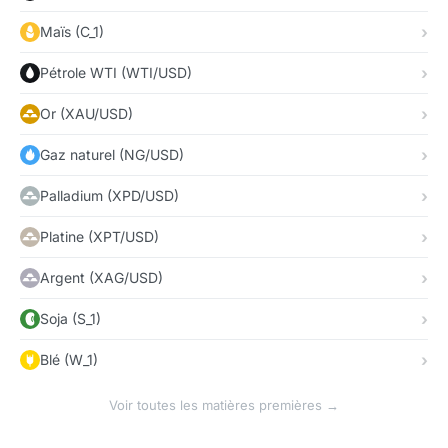
Maïs (C_1)
Pétrole WTI (WTI/USD)
Or (XAU/USD)
Gaz naturel (NG/USD)
Palladium (XPD/USD)
Platine (XPT/USD)
Argent (XAG/USD)
Soja (S_1)
Blé (W_1)
Voir toutes les matières premières →