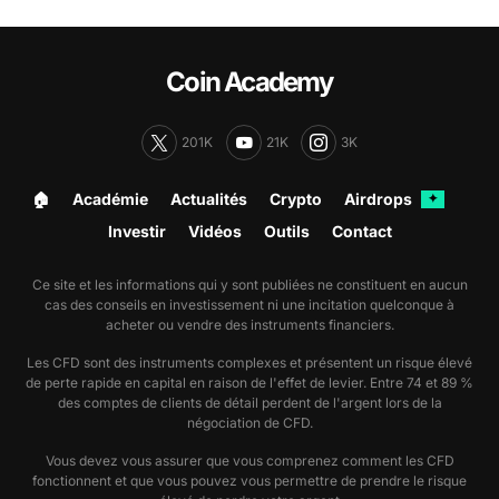
Coin Academy
201K
21K
3K
🏠︎
Académie
Actualités
Crypto
Airdrops
✦
Investir
Vidéos
Outils
Contact
Ce site et les informations qui y sont publiées ne constituent en aucun
cas des conseils en investissement ni une incitation quelconque à
acheter ou vendre des instruments financiers.
Les CFD sont des instruments complexes et présentent un risque élevé
de perte rapide en capital en raison de l'effet de levier. Entre 74 et 89 %
des comptes de clients de détail perdent de l'argent lors de la
négociation de CFD.
Vous devez vous assurer que vous comprenez comment les CFD
fonctionnent et que vous pouvez vous permettre de prendre le risque