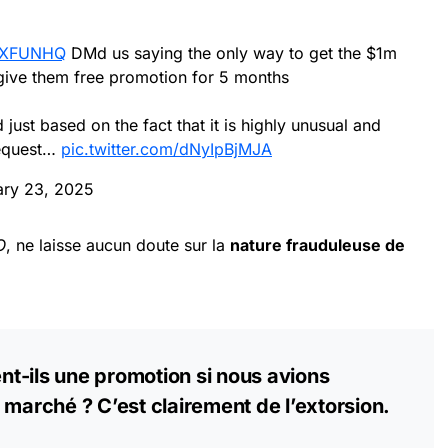
XFUNHQ
DMd us saying the only way to get the $1m
 give them free promotion for 5 months
d just based on the fact that it is highly unusual and
request…
pic.twitter.com/dNyIpBjMJA
ary 23, 2025
O
, ne laisse aucun doute sur la
nature frauduleuse de
t-ils une promotion si nous avions
 marché ? C’est clairement de l’extorsion.