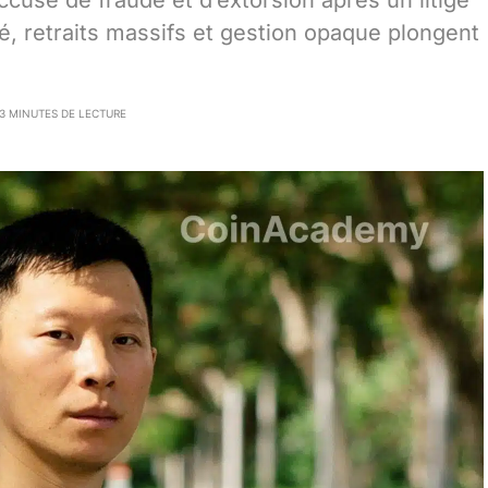
cusé de fraude et d’extorsion après un litige
é, retraits massifs et gestion opaque plongent
3 MINUTES DE LECTURE