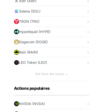
XRP (XRP)
Solana (SOL)
TRON (TRX)
Hyperliquid (HYPE)
Dogecoin (DOGE)
Rain (RAIN)
LEO Token (LEO)
Voir tous les cours →
Actions populaires
NVIDIA (NVDA)