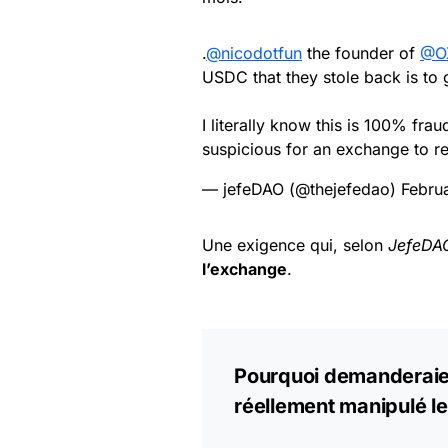
.
@nicodotfun
the founder of
@O
USDC that they stole back is to
I literally know this is 100% frau
suspicious for an exchange to 
— jefeDAO (@thejefedao)
Febru
Une exigence qui, selon
JefeDA
l’exchange
.
Pourquoi demanderaien
réellement manipulé le