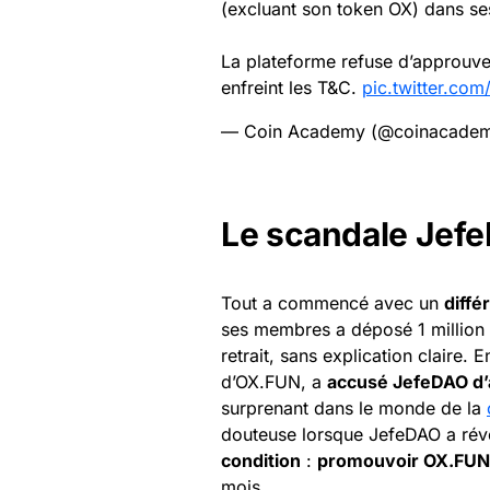
(excluant son token OX) dans se
La plateforme refuse d’approuver l
enfreint les T&C.
pic.twitter.c
— Coin Academy (@coinacadem
Le scandale Jefe
Tout a commencé avec un
diffé
ses membres a déposé 1 million 
retrait, sans explication claire. 
d’OX.FUN, a
accusé JefeDAO d’
surprenant dans le monde de la
douteuse lorsque JefeDAO a ré
condition
:
promouvoir OX.FUN 
mois.