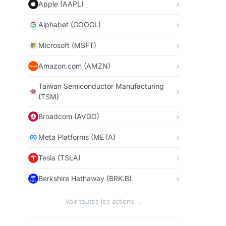
Apple (AAPL)
Alphabet (GOOGL)
Microsoft (MSFT)
Amazon.com (AMZN)
Taiwan Semiconductor Manufacturing
(TSM)
Broadcom (AVGO)
Meta Platforms (META)
Tesla (TSLA)
Berkshire Hathaway (BRK.B)
Voir toutes les actions →