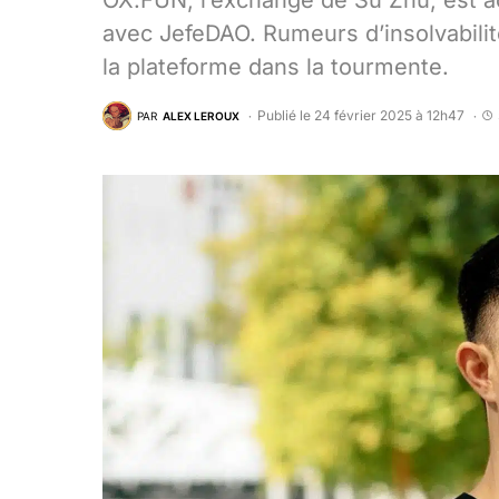
OX.FUN, l’exchange de Su Zhu, est ac
avec JefeDAO. Rumeurs d’insolvabilit
la plateforme dans la tourmente.
Publié le 24 février 2025 à 12h47
PAR
ALEX LEROUX