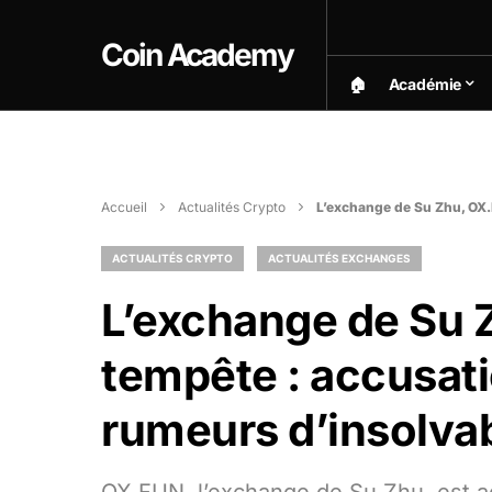
Coin Academy
🏠︎
Académie
Accueil
Actualités Crypto
L’exchange de Su Zhu, OX.F
ACTUALITÉS CRYPTO
ACTUALITÉS EXCHANGES
L’exchange de Su 
tempête : accusati
rumeurs d’insolvab