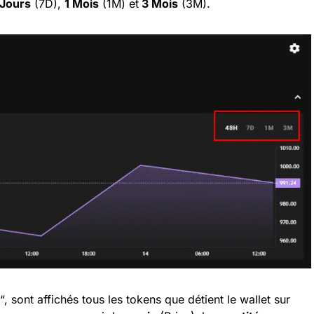
 Jours
(7D),
1 Mois
(1M) et
3 Mois
(3M).
“, sont affichés tous les tokens que détient le wallet sur