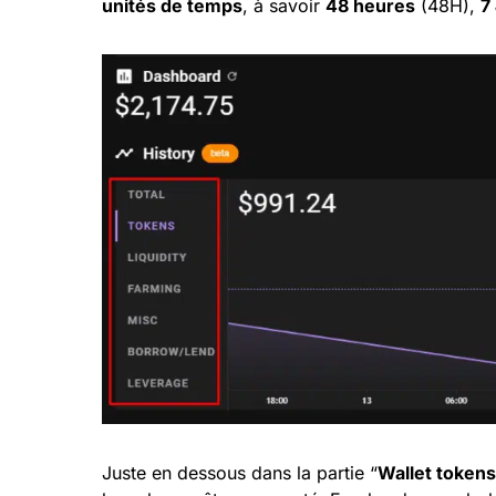
unités de temps
, à savoir
48 heures
(48H),
7
Juste en dessous dans la partie “
Wallet tokens