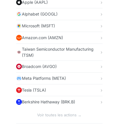
Apple (AAPL)
Alphabet (GOOGL)
Microsoft (MSFT)
Amazon.com (AMZN)
Taiwan Semiconductor Manufacturing
(TSM)
Broadcom (AVGO)
Meta Platforms (META)
Tesla (TSLA)
Berkshire Hathaway (BRK.B)
Voir toutes les actions →