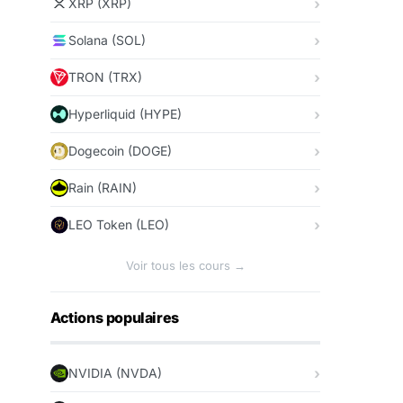
XRP (XRP)
Solana (SOL)
TRON (TRX)
Hyperliquid (HYPE)
Dogecoin (DOGE)
Rain (RAIN)
LEO Token (LEO)
Voir tous les cours →
Actions populaires
NVIDIA (NVDA)