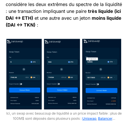
considère les deux extrêmes du spectre de la liquidité
: une transaction impliquant une paire
très liquide (ici
DAI <-> ETH)
et une autre avec un jeton
moins liquide
(DAI <-> TKN)
:
Ici, un swap avec beaucoup de liquidité a un price impact faible : plus de
100M$ sont déposés dans plusieurs pools :
Uniswap
,
Balancer
…