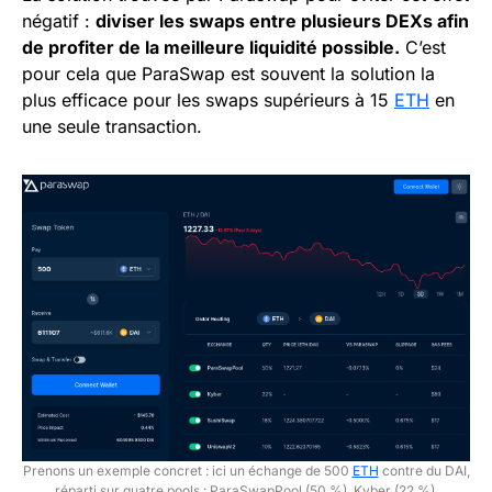
négatif :
diviser les swaps entre plusieurs DEXs afin
de profiter de la meilleure liquidité possible.
C’est
pour cela que ParaSwap est souvent la solution la
plus efficace pour les swaps supérieurs à 15
ETH
en
une seule transaction.
Prenons un exemple concret : ici un échange de 500
ETH
contre du DAI,
réparti sur quatre pools : ParaSwapPool (50 %), Kyber (22 %),