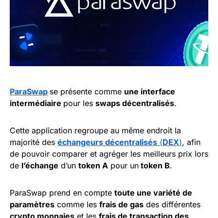
ParaSwap
se présente comme
une interface
intermédiaire
pour les
swaps décentralisés
.
Cette application regroupe au même endroit la
majorité des
échangeurs décentralisés
(
DEX
)
, afin
de pouvoir comparer et agréger les meilleurs prix lors
de
l’échange
d’un
token A
pour un
token B
.
ParaSwap prend en compte
toute une variété de
paramètres
comme les
frais de gas
des différentes
crypto monnaies
et les
frais de transaction des