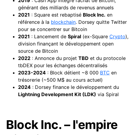
2019
: Cash App intègre l’achat de Bitcoin,
générant des milliards de revenus annuels
2021
: Square est rebaptisé
Block Inc.
en
référence à la
blockchain
. Dorsey quitte Twitter
pour se concentrer sur Bitcoin
2021
: Lancement de
Spiral
(ex-Square
Crypto
),
division finançant le développement open
source de Bitcoin
2022
: Annonce du projet
TBD
et du protocole
tbDEX pour les échanges décentralisés
2023-2024
: Block détient ~8 000
BTC
en
trésorerie (~500 M$ au cours actuel)
2024
: Dorsey finance le développement du
Lightning
Development Kit (LDK)
via Spiral
Block Inc. – l'empire