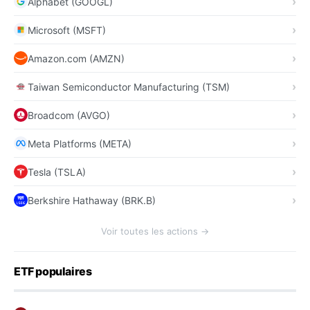
Alphabet (GOOGL)
Microsoft (MSFT)
Amazon.com (AMZN)
Taiwan Semiconductor Manufacturing (TSM)
Broadcom (AVGO)
Meta Platforms (META)
Tesla (TSLA)
Berkshire Hathaway (BRK.B)
Voir toutes les actions →
ETF populaires