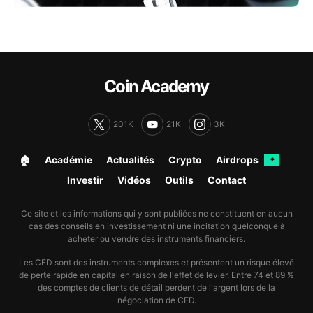
Coin Academy
201K
21K
3K
🏠︎
Académie
Actualités
Crypto
Airdrops
✦
Investir
Vidéos
Outils
Contact
Ce site et les informations qui y sont publiées ne constituent en aucun
cas des conseils en investissement ni une incitation quelconque à
acheter ou vendre des instruments financiers.
Les CFD sont des instruments complexes et présentent un risque élevé
de perte rapide en capital en raison de l'effet de levier. Entre 74 et 89 %
des comptes de clients de détail perdent de l'argent lors de la
négociation de CFD.