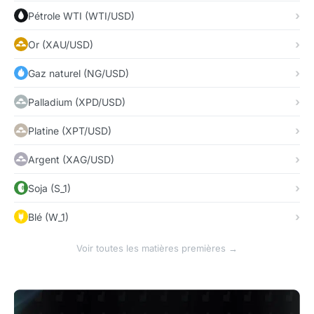
Pétrole WTI (WTI/USD)
Or (XAU/USD)
Gaz naturel (NG/USD)
Palladium (XPD/USD)
Platine (XPT/USD)
Argent (XAG/USD)
Soja (S_1)
Blé (W_1)
Voir toutes les matières premières →