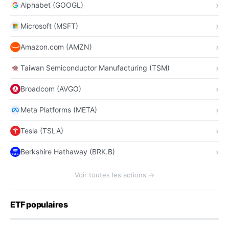
Alphabet (GOOGL)
Microsoft (MSFT)
Amazon.com (AMZN)
Taiwan Semiconductor Manufacturing (TSM)
Broadcom (AVGO)
Meta Platforms (META)
Tesla (TSLA)
Berkshire Hathaway (BRK.B)
Voir toutes les actions →
ETF populaires