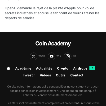
OpenAI demande le rejet de la plainte d'Apple pour vol de
secrets industriels et accuse le fabricant de vouloir freiner les
départs de salariés.
Coin Academy
201K
21K
3K
🏠︎
Académie
Actualités
Crypto
Airdrops
✦
Investir
Vidéos
Outils
Contact
Ce site et les informations qui y sont publiées ne constituent en aucun
cas des conseils en investissement ni une incitation quelconque à
acheter ou vendre des instruments financiers.
Les CFD sont des instruments complexes et présentent un risque élevé