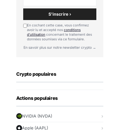
S'inscrire ›
En cochant cette case, vous confirmez
avoir lu et accepté nos
conditions
d'utilisation
concernant le traitement des
données soumises via ce formulaire.
En savoir plus sur notre newsletter crypto →
Crypto populaires
Actions populaires
NVIDIA (NVDA)
Apple (AAPL)