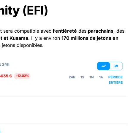
inity
(EFI)
et sera compatible avec
l’entièreté
des
parachains
, des
ot et Kusama
. Il y a environ
170 millions de jetons en
 jetons disponibles.