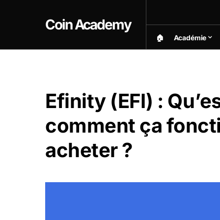
Coin Academy
🏠︎
Académie
Efinity (EFI) : Qu’e
comment ça fonct
acheter ?