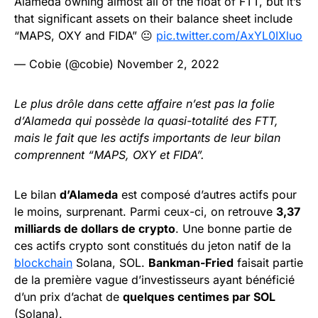
Alameda owning almost all of the float of FTT, but it’s
that significant assets on their balance sheet include
“MAPS, OXY and FIDA” 😐
pic.twitter.com/AxYL0IXluo
— Cobie (@cobie)
November 2, 2022
Le plus drôle dans cette affaire n’est pas la folie
d’Alameda qui possède la quasi-totalité des FTT,
mais le fait que les actifs importants de leur bilan
comprennent “MAPS, OXY et FIDA”.
Le bilan
d’Alameda
est composé d’autres actifs pour
le moins, surprenant. Parmi ceux-ci, on retrouve
3,37
milliards de dollars de crypto
. Une bonne partie de
ces actifs crypto sont constitués du jeton natif de la
blockchain
Solana, SOL.
Bankman-Fried
faisait partie
de la première vague d’investisseurs ayant bénéficié
d’un prix d’achat de
quelques centimes par SOL
(Solana).