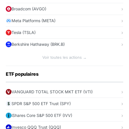
Broadcom (AVGO)
Meta Platforms (META)
Tesla (TSLA)
Berkshire Hathaway (BRK.B)
Voir toutes les actions →
ETF populaires
VANGUARD TOTAL STOCK MKT ETF (VTI)
SPDR S&P 500 ETF Trust (SPY)
iShares Core S&P 500 ETF (IVV)
Invesco QQQ Trust (QQQ)