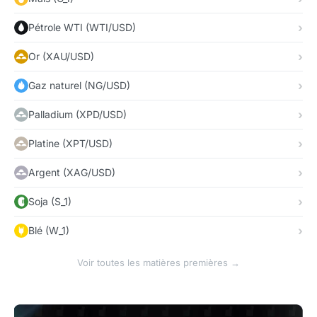
Pétrole WTI (WTI/USD)
Or (XAU/USD)
Gaz naturel (NG/USD)
Palladium (XPD/USD)
Platine (XPT/USD)
Argent (XAG/USD)
Soja (S_1)
Blé (W_1)
Voir toutes les matières premières →