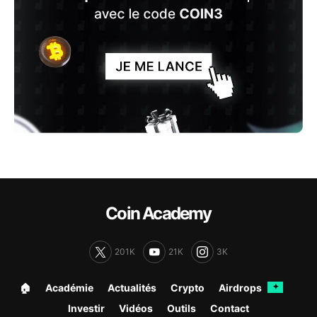
Coin Academy
201K
21K
3K
🏠︎
Académie
Actualités
Crypto
Airdrops
✦
Investir
Vidéos
Outils
Contact