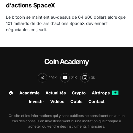
d’actions SpaceX
Le bitcoin se maintient au-dessus de 64 600 dollars alors que
101 milliards de dollars d'actions SpaceX deviennent
négociables ce jeudi.
Coin Academy
201K
21K
3K
🏠︎
Académie
Actualités
Crypto
Airdrops
✦
Investir
Vidéos
Outils
Contact
Ce site et les informations qui y sont publiées ne constituent en aucun
cas des conseils en investissement ni une incitation quelconque à
acheter ou vendre des instruments financiers.