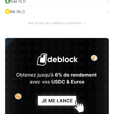
Soja (S_1)
Blé (W_1)
Voir toutes les matières premières →