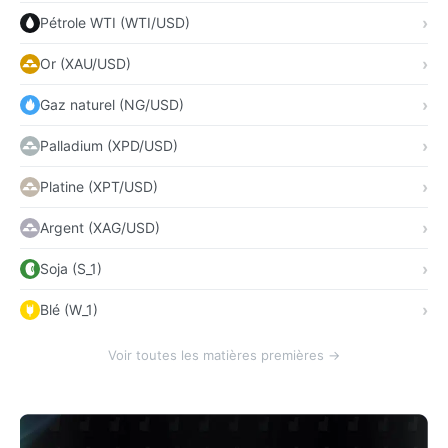
Pétrole WTI (WTI/USD)
Or (XAU/USD)
Gaz naturel (NG/USD)
Palladium (XPD/USD)
Platine (XPT/USD)
Argent (XAG/USD)
Soja (S_1)
Blé (W_1)
Voir toutes les matières premières →