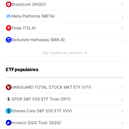
Broadcom (AVGO)
Meta Platforms (META)
Tesla (TSLA)
Berkshire Hathaway (BRK.B)
Voir toutes les actions →
ETF populaires
VANGUARD TOTAL STOCK MKT ETF (VTI)
SPDR S&P 500 ETF Trust (SPY)
iShares Core S&P 500 ETF (IVV)
Invesco QQQ Trust (QQQ)