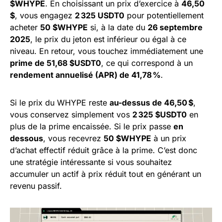
$WHYPE
. En choisissant un prix d’exercice à
46,50
$
, vous engagez
2 325 USDT0
pour potentiellement
acheter
50 $WHYPE
si, à la date du
26 septembre
2025
, le prix du jeton est inférieur ou égal à ce
niveau. En retour, vous touchez immédiatement une
prime de 51,68 $USDT0
, ce qui correspond à un
rendement annuelisé (APR) de 41,78 %
.
Si le prix du WHYPE reste
au-dessus de 46,50 $
,
vous conservez simplement vos
2 325 $USDT0
en
plus de la prime encaissée. Si le prix passe
en
dessous
, vous recevrez
50 $WHYPE
à un prix
d’achat effectif réduit grâce à la prime. C’est donc
une stratégie intéressante si vous souhaitez
accumuler un actif à prix réduit tout en générant un
revenu passif.