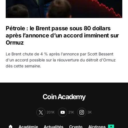
Pétrole : le Brent passe sous 80 dollars
après l’annonce d’un accord imminent sur
Ormuz
Le Brent chute de 4 % après l'annonce par Scott Bessent
d'un accord possible sur la réouverture du détroit d'Ormuz
dès cette semaine.
Coin Academy
201K
21K
3K
🏠︎
Académie
Actualités
Crypto
Airdrops
✦