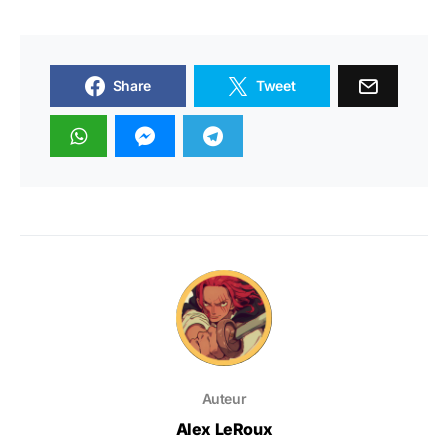
Share
Tweet
Auteur
Alex LeRoux