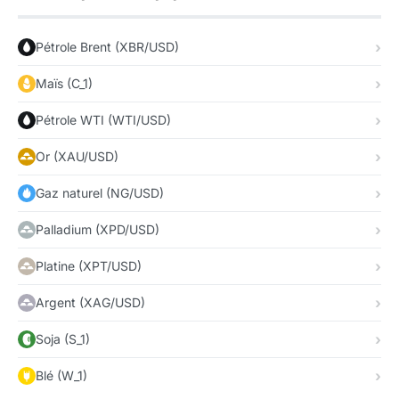
Pétrole Brent (XBR/USD)
Maïs (C_1)
Pétrole WTI (WTI/USD)
Or (XAU/USD)
Gaz naturel (NG/USD)
Palladium (XPD/USD)
Platine (XPT/USD)
Argent (XAG/USD)
Soja (S_1)
Blé (W_1)