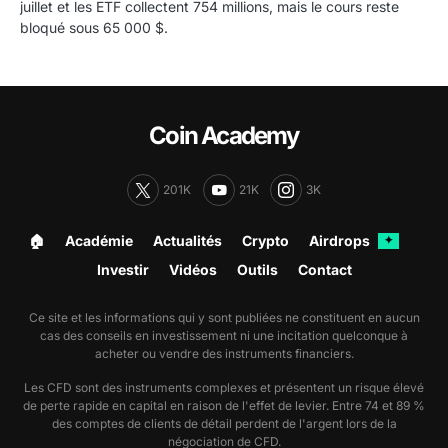
juillet et les ETF collectent 754 millions, mais le cours reste
bloqué sous 65 000 $.
Coin Academy
201K
21K
3K
🏠︎
Académie
Actualités
Crypto
Airdrops
✦
Investir
Vidéos
Outils
Contact
Ce site et les informations qui y sont publiées ne constituent en aucun
cas des conseils en investissement ni une incitation quelconque à
acheter ou vendre des instruments financiers.
Les CFD sont des instruments complexes et présentent un risque élevé
de perte rapide en capital en raison de l'effet de levier. Entre 74 et 89 %
des comptes de clients de détail perdent de l'argent lors de la
négociation de CFD.