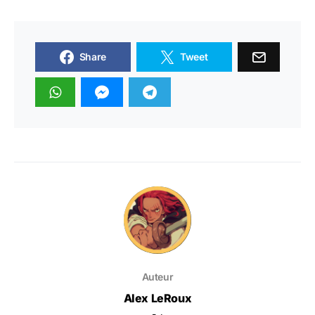
Share
Tweet
Auteur
Alex LeRoux