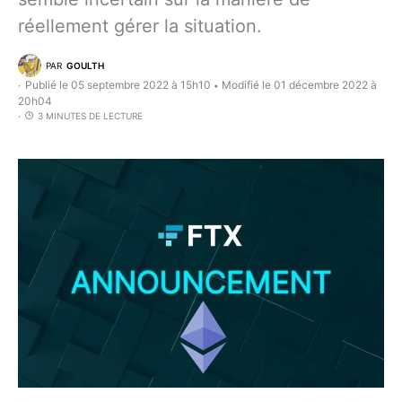
réellement gérer la situation.
PAR
GOULTH
Publié le 05 septembre 2022 à 15h10
Modifié le 01 décembre 2022 à
•
20h04
3 MINUTES DE LECTURE