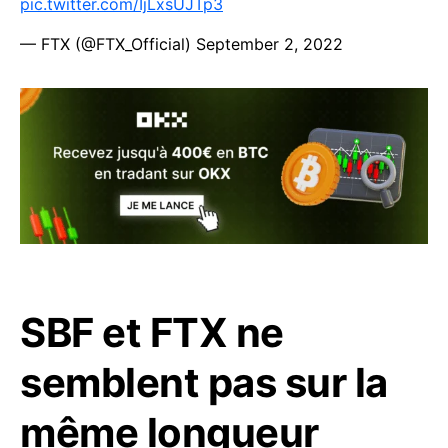
pic.twitter.com/IjLxsUJTp3
— FTX (@FTX_Official)
September 2, 2022
SBF et FTX ne
semblent pas sur la
même longueur