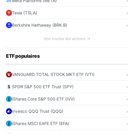
Meta Platforms (META)
Tesla (TSLA)
Berkshire Hathaway (BRK.B)
Voir toutes les actions →
ETF populaires
VANGUARD TOTAL STOCK MKT ETF (VTI)
SPDR S&P 500 ETF Trust (SPY)
iShares Core S&P 500 ETF (IVV)
Invesco QQQ Trust (QQQ)
iShares MSCI EAFE ETF (EFA)