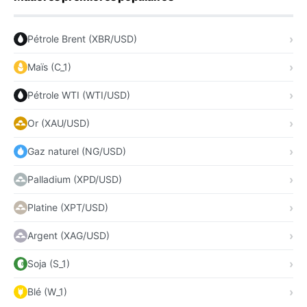
Pétrole Brent (XBR/USD)
Maïs (C_1)
Pétrole WTI (WTI/USD)
Or (XAU/USD)
Gaz naturel (NG/USD)
Palladium (XPD/USD)
Platine (XPT/USD)
Argent (XAG/USD)
Soja (S_1)
Blé (W_1)