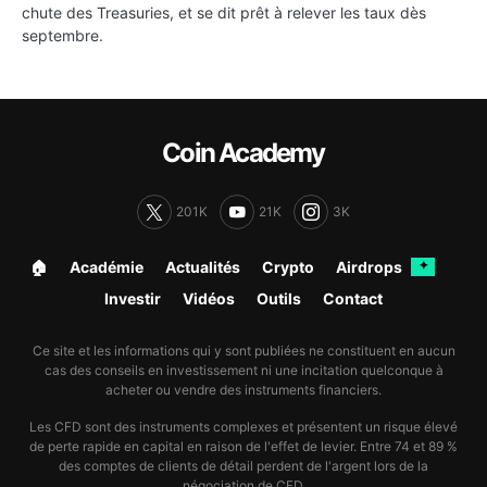
chute des Treasuries, et se dit prêt à relever les taux dès
septembre.
Coin Academy
201K
21K
3K
🏠︎
Académie
Actualités
Crypto
Airdrops
✦
Investir
Vidéos
Outils
Contact
Ce site et les informations qui y sont publiées ne constituent en aucun
cas des conseils en investissement ni une incitation quelconque à
acheter ou vendre des instruments financiers.
Les CFD sont des instruments complexes et présentent un risque élevé
de perte rapide en capital en raison de l'effet de levier. Entre 74 et 89 %
des comptes de clients de détail perdent de l'argent lors de la
négociation de CFD.