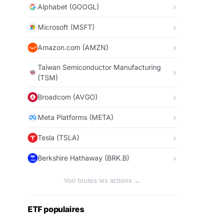
Alphabet (GOOGL)
Microsoft (MSFT)
Amazon.com (AMZN)
Taiwan Semiconductor Manufacturing
(TSM)
Broadcom (AVGO)
Meta Platforms (META)
Tesla (TSLA)
Berkshire Hathaway (BRK.B)
Voir toutes les actions →
ETF populaires