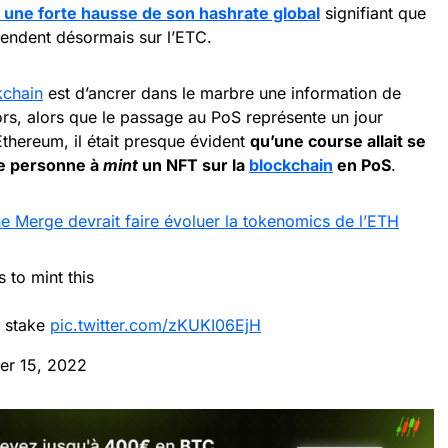
à une forte hausse de son hashrate global
signifiant que
rendent désormais sur l’ETC.
kchain
est d’ancrer dans le marbre une information de
lors, alors que le passage au PoS représente un jour
thereum, il était presque évident
qu’une course allait se
re personne à
mint
un NFT sur la
blockchain
en PoS
.
Merge devrait faire évoluer la tokenomics de l’ETH
 to mint this
f stake
pic.twitter.com/zKUKI06EjH
er 15, 2022