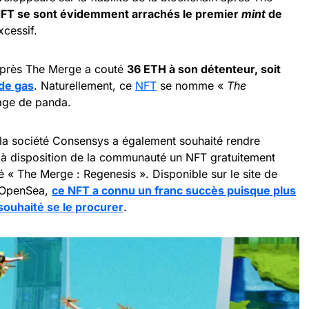
 NFT se sont évidemment arrachés le premier
mint
de
xcessif.
 après The Merge a couté
36 ETH à son détenteur, soit
 de gas
. Naturellement, ce
NFT
se nomme «
The
age de panda.
 la société Consensys a également souhaité rendre
 à disposition de la communauté un NFT gratuitement
 « The Merge : Regenesis ». Disponible sur le site de
r OpenSea,
ce NFT a connu un franc succès puisque plus
ouhaité se le procurer
.