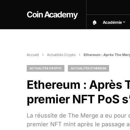
Coin Academy
🏠︎
Académie
Accueil
Actualités Crypto
Ethereum : Après The Merge
ACTUALITÉS CRYPTO
ACTUALITÉS ETHEREUM
Ethereum : Après T
premier NFT PoS s
La réussite de The Merge a eu pour
premier NFT mint après le passage a