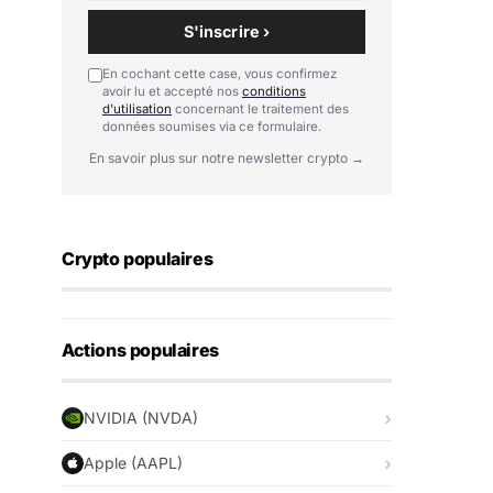
S'inscrire ›
En cochant cette case, vous confirmez
avoir lu et accepté nos
conditions
d'utilisation
concernant le traitement des
données soumises via ce formulaire.
En savoir plus sur notre newsletter crypto →
Crypto populaires
Actions populaires
NVIDIA (NVDA)
Apple (AAPL)