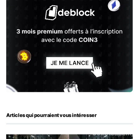
Articles qui pourraient vous intéresser
ETH : Ethereum veut brûler les récompenses des validate