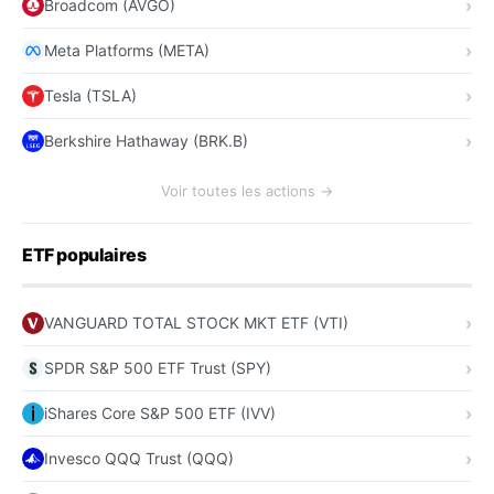
Broadcom (AVGO)
Meta Platforms (META)
Tesla (TSLA)
Berkshire Hathaway (BRK.B)
Voir toutes les actions →
ETF populaires
VANGUARD TOTAL STOCK MKT ETF (VTI)
SPDR S&P 500 ETF Trust (SPY)
iShares Core S&P 500 ETF (IVV)
Invesco QQQ Trust (QQQ)