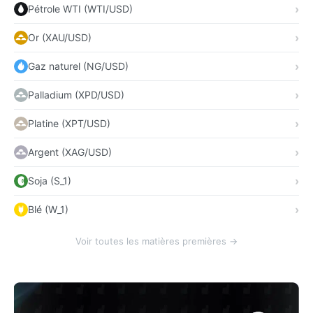
Pétrole WTI (WTI/USD)
Or (XAU/USD)
Gaz naturel (NG/USD)
Palladium (XPD/USD)
Platine (XPT/USD)
Argent (XAG/USD)
Soja (S_1)
Blé (W_1)
Voir toutes les matières premières →