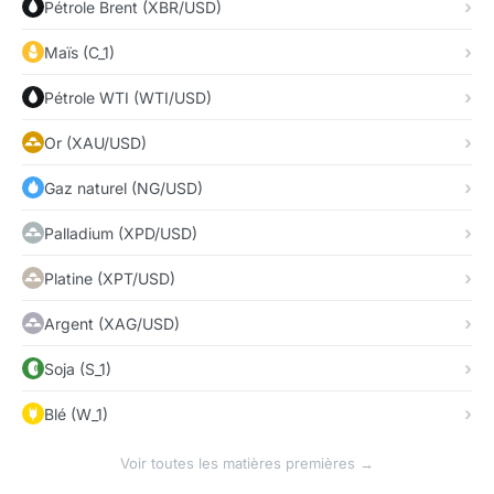
Pétrole Brent (XBR/USD)
Maïs (C_1)
Pétrole WTI (WTI/USD)
Or (XAU/USD)
Gaz naturel (NG/USD)
Palladium (XPD/USD)
Platine (XPT/USD)
Argent (XAG/USD)
Soja (S_1)
Blé (W_1)
Voir toutes les matières premières →