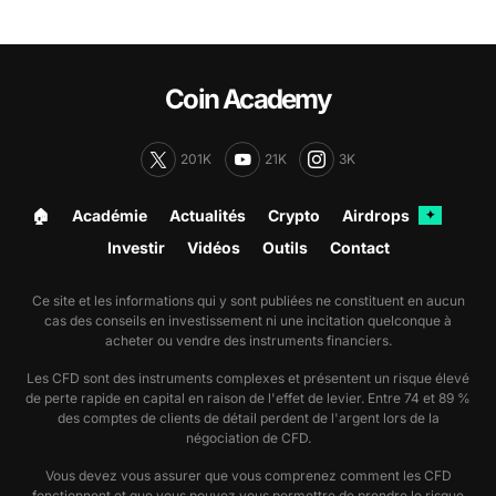
Coin Academy
201K
21K
3K
🏠︎
Académie
Actualités
Crypto
Airdrops
✦
Investir
Vidéos
Outils
Contact
Ce site et les informations qui y sont publiées ne constituent en aucun
cas des conseils en investissement ni une incitation quelconque à
acheter ou vendre des instruments financiers.
Les CFD sont des instruments complexes et présentent un risque élevé
de perte rapide en capital en raison de l'effet de levier. Entre 74 et 89 %
des comptes de clients de détail perdent de l'argent lors de la
négociation de CFD.
Vous devez vous assurer que vous comprenez comment les CFD
fonctionnent et que vous pouvez vous permettre de prendre le risque