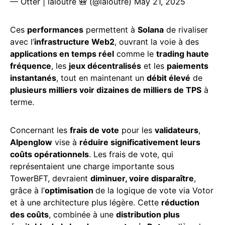
— Otter | laloutre 🎒 (@laloutre)
May 21, 2025
Ces
performances
permettent à
Solana
de rivaliser
avec l’
infrastructure Web2
, ouvrant la voie à des
applications en temps réel
comme le
trading haute
fréquence
, les
jeux décentralisés
et les
paiements
instantanés
, tout en maintenant un
débit élevé
de
plusieurs milliers voir dizaines de milliers de TPS
à
terme.
Concernant les
frais de vote
pour les
validateurs
,
Alpenglow
vise à
réduire significativement leurs
coûts opérationnels
. Les frais de vote, qui
représentaient une charge importante sous
TowerBFT, devraient
diminuer, voire disparaître
,
grâce à l’
optimisation
de la logique de vote via Votor
et à une architecture plus légère. Cette
réduction
des coûts
, combinée à une
distribution plus