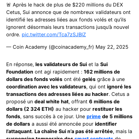
🚨 Après le hack de plus de $220 millions du DEX
Cetus, Sui annonce que de nombreux validateurs ont
identifié les adresses liées aux fonds volés et qu’ils
ignorent désormais leurs transactions jusqu’à nouvel
ordre.
pic.twitter.com/Tca7zSJBlZ
— Coin Academy (@coinacademy_fr)
May 22, 2025
En réponse,
les validateurs de Sui
et la
Sui
Foundation
ont agi rapidement :
162 millions de
dollars des fonds volés
ont été
gelés
grâce à une
coordination avec les validateurs
, qui ont
ignoré les
transactions des adresses liées au hacker
. Cetus a
proposé un
deal white hat
, offrant
6 millions de
dollars (2 324 ETH)
au hacker pour
restituer les
fonds
, sans succès à ce jour. Une
prime
de 5 millions
de dollars
a aussi été annoncée pour
identifier
l’attaquant
.
La chaîne Sui n’a pas été arrêtée
, mais la
suspension temporaire des
smart contracts
de