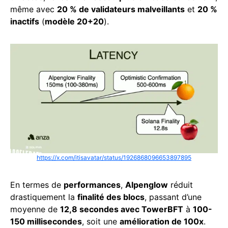
même avec
20 % de validateurs malveillants
et
20 %
inactifs
(
modèle 20+20
).
https://x.com/itisavatar/status/1926868096653897895
En termes de
performances
,
Alpenglow
réduit
drastiquement la
finalité des blocs
, passant d’une
moyenne de
12,8 secondes avec TowerBFT
à
100-
150 millisecondes
, soit une
amélioration de 100x
.