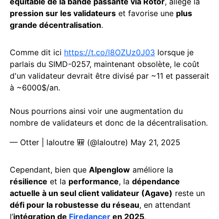
équitable de la bande passante via Rotor
, allège la
pression sur les validateurs
et favorise une
plus
grande décentralisation
.
Comme dit ici
https://t.co/l8OZUz0J03
lorsque je
parlais du SIMD-0257, maintenant obsolète, le coût
d'un validateur devrait être divisé par ~11 et passerait
à ~6000$/an.
Nous pourrions ainsi voir une augmentation du
nombre de validateurs et donc de la décentralisation.
— Otter | laloutre 🎒 (@laloutre)
May 21, 2025
Cependant, bien que
Alpenglow
améliore la
résilience
et la
performance
, la
dépendance
actuelle à un seul client validateur (Agave)
reste un
défi pour la robustesse du réseau
, en attendant
l’
intégration de
Firedancer
en 2025
.