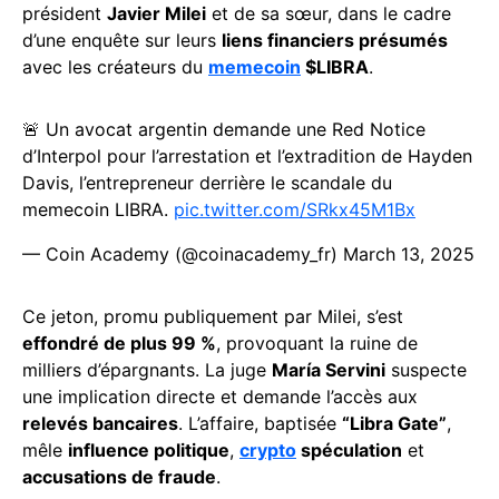
président
Javier Milei
et de sa sœur, dans le cadre
d’une enquête sur leurs
liens financiers présumés
avec les créateurs du
memecoin
$LIBRA
.
🚨 Un avocat argentin demande une Red Notice
d’Interpol pour l’arrestation et l’extradition de Hayden
Davis, l’entrepreneur derrière le scandale du
memecoin LIBRA.
pic.twitter.com/SRkx45M1Bx
— Coin Academy (@coinacademy_fr)
March 13, 2025
Ce jeton, promu publiquement par Milei, s’est
effondré de plus 99 %
, provoquant la ruine de
milliers d’épargnants. La juge
María Servini
suspecte
une implication directe et demande l’accès aux
relevés bancaires
. L’affaire, baptisée
“Libra Gate”
,
mêle
influence politique
,
crypto
spéculation
et
accusations de fraude
.