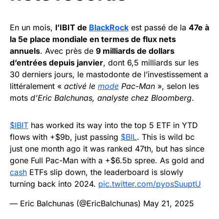
En un mois,
l’IBIT de
BlackRock
est passé de la
47e à
la 5e place mondiale en termes de flux nets
annuels
. Avec près de
9 milliards de dollars
d’entrées depuis janvier
, dont 6,5 milliards sur les
30 derniers jours, le mastodonte de l’investissement a
littéralement «
activé le
mode
Pac-Man
», selon les
mots
d’Eric Balchunas, analyste chez Bloomberg
.
$IBIT
has worked its way into the top 5 ETF in YTD
flows with +$9b, just passing
$BIL
. This is wild bc
just one month ago it was ranked 47th, but has since
gone Full Pac-Man with a +$6.5b spree. As gold and
cash
ETFs slip down, the leaderboard is slowly
turning back into 2024.
pic.twitter.com/pyosSuuptU
— Eric Balchunas (@EricBalchunas)
May 21, 2025