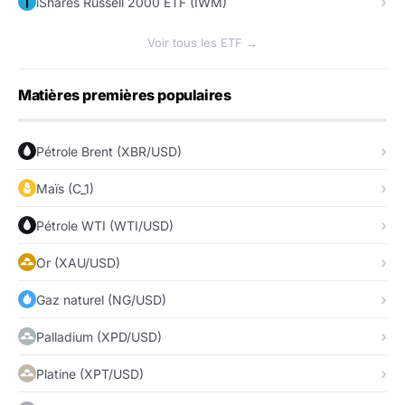
iShares Russell 2000 ETF (IWM)
Voir tous les ETF →
Matières premières populaires
Pétrole Brent (XBR/USD)
Maïs (C_1)
Pétrole WTI (WTI/USD)
Or (XAU/USD)
Gaz naturel (NG/USD)
Palladium (XPD/USD)
Platine (XPT/USD)