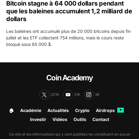
Bitcoin stagne à 64 000 dollars pendant
que les baleines accumulent 1,2 milliard de
dollars
Les baleines ont accumulé plus de 20 000 bitcoins depuis fin
juillet et les ETF collectent 754 millions, mais le cours reste
bloqué sous 65 000 $.
Coin Academy
201K
21K
3K
🏠︎
Académie
Actualités
Crypto
Airdrops
✦
Investir
Vidéos
Outils
Contact
Ce site et les informations qui y sont publiées ne constituent en aucun