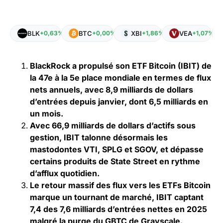
BLK
BTC
XBI
VEA
+0,63%
+0,00%
+1,86%
+1,07%
BlackRock a propulsé son ETF Bitcoin (IBIT) de
la 47e à la 5e place mondiale en termes de flux
nets annuels, avec 8,9 milliards de dollars
d’entrées depuis janvier, dont 6,5 milliards en
un mois.
Avec 66,9 milliards de dollars d’actifs sous
gestion, IBIT talonne désormais les
mastodontes VTI, SPLG et SGOV, et dépasse
certains produits de State Street en rythme
d’afflux quotidien.
Le retour massif des flux vers les ETFs Bitcoin
marque un tournant de marché, IBIT captant
7,4 des 7,6 milliards d’entrées nettes en 2025
malgré la purge du GBTC de Grayscale.