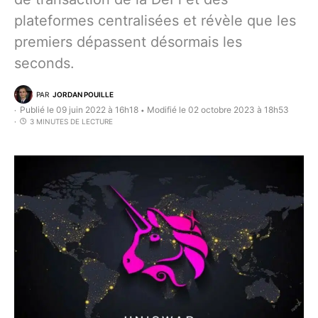
plateformes centralisées et révèle que les
premiers dépassent désormais les
seconds.
PAR
JORDAN POUILLE
Publié le 09 juin 2022 à 16h18
Modifié le 02 octobre 2023 à 18h53
•
3 MINUTES DE LECTURE