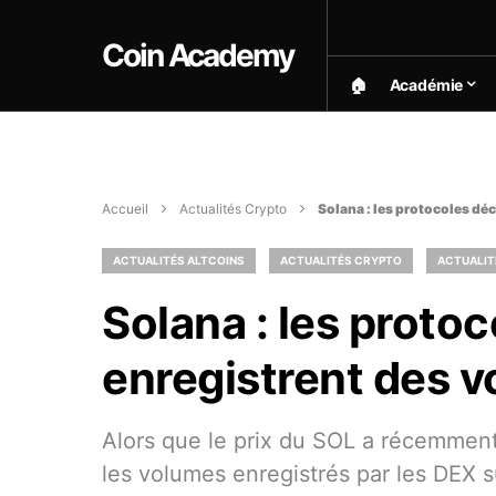
Coin Academy
🏠︎
Académie
Accueil
Actualités Crypto
Solana : les protocoles dé
ACTUALITÉS ALTCOINS
ACTUALITÉS CRYPTO
ACTUALIT
Solana : les proto
enregistrent des 
Alors que le prix du SOL a récemment 
les volumes enregistrés par les DEX s