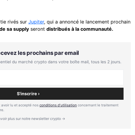
tie rivés sur
Jupiter
, qui a annoncé le lancement prochain
de sa supply
seront
distribués à la communauté.
Recevez les prochains par email
tiel du marché crypto dans votre boîte mail, tous les 2 jours.
S'inscrire ›
 avoir lu et accepté nos
conditions d'utilisation
concernant le traitement
re.
voir plus sur notre newsletter crypto →