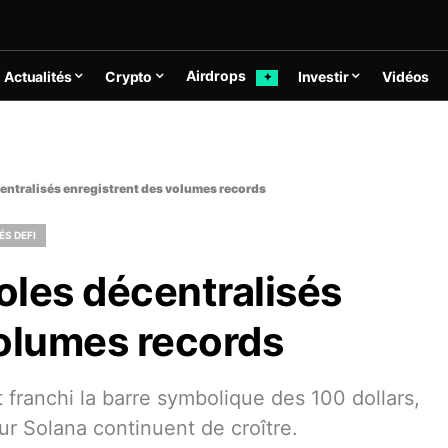
Airdrops
Actualités
Crypto
Investir
Vidéos
✦
centralisés enregistrent des volumes records
ÉS DEFI
coles décentralisés
volumes records
franchi la barre symbolique des 100 dollars,
ur Solana continuent de croître.