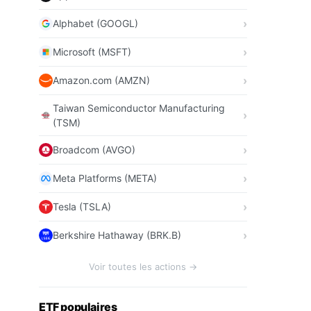
Alphabet (GOOGL)
Microsoft (MSFT)
Amazon.com (AMZN)
Taiwan Semiconductor Manufacturing
(TSM)
Broadcom (AVGO)
Meta Platforms (META)
Tesla (TSLA)
Berkshire Hathaway (BRK.B)
Voir toutes les actions →
ETF populaires