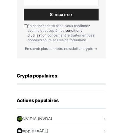
S'inscrire ›
En cochant cette case, vous confirmez
avoir lu et accepté nos
conditions
d'utilisation
concernant le traitement des
données soumises via ce formulaire.
En savoir plus sur notre newsletter crypto →
Crypto populaires
Actions populaires
NVIDIA (NVDA)
Apple (AAPL)