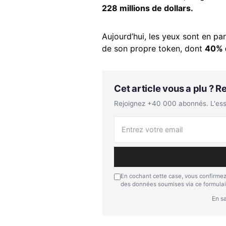
228 millions de dollars.
Aujourd’hui, les yeux sont en par
de son propre token, dont
40% 
Cet article vous a plu ? 
Rejoignez +40 000 abonnés. L'essen
En cochant cette case, vous confirmez
des données soumises via ce formulai
En sa