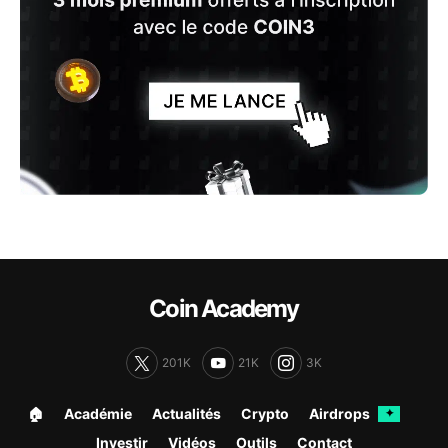
Coin Academy
201K
21K
3K
🏠︎
Académie
Actualités
Crypto
Airdrops
✦
Investir
Vidéos
Outils
Contact