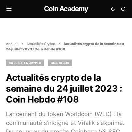
Coin Academy
Accueil
Actualités Crypto
Actualités crypto de la semaine du
24 juillet 2023 : Coin Hebdo #108
ACTUALITÉS CRYPTO
COIN HEBDO
Actualités crypto de la
semaine du 24 juillet 2023 :
Coin Hebdo #108
Lancement du token Worldcoin (WLD) : la
communauté s’indigne et Vitalik s’exprime.
Du nouveau du procès Coinbase VS SEC…