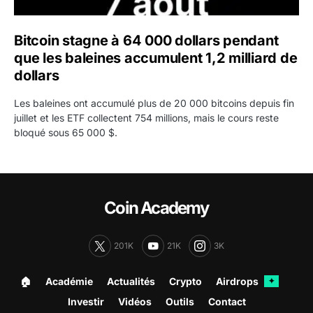
Bitcoin stagne à 64 000 dollars pendant
que les baleines accumulent 1,2 milliard de
dollars
Les baleines ont accumulé plus de 20 000 bitcoins depuis fin
juillet et les ETF collectent 754 millions, mais le cours reste
bloqué sous 65 000 $.
Coin Academy
201K
21K
3K
🏠︎
Académie
Actualités
Crypto
Airdrops
✦
Investir
Vidéos
Outils
Contact