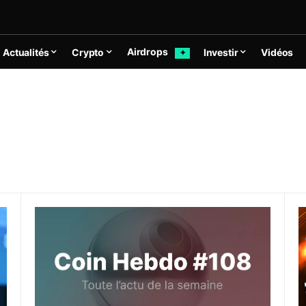
Airdrops
Actualités
Crypto
Investir
Vidéos
✦
e de 10 à 2,1 milliards de jetons EOS
Actualités crypto de la semaine du 24 juillet 2023 
W