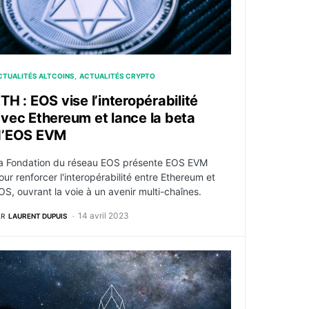
CTUALITÉS ALTCOINS
ACTUALITÉS CRYPTO
TH : EOS vise l’interopérabilité
vec Ethereum et lance la beta
d’EOS EVM
a Fondation du réseau EOS présente EOS EVM
our renforcer l'interopérabilité entre Ethereum et
OS, ouvrant la voie à un avenir multi-chaînes.
14 avril 2023
AR
LAURENT DUPUIS
onne et comment en acheter ?
rypto : EOS Network lance un fonds de 100 millions de doll