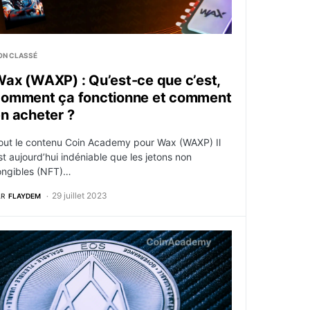
ON CLASSÉ
ax (WAXP) : Qu’est-ce que c’est,
comment ça fonctionne et comment
n acheter ?
out le contenu Coin Academy pour Wax (WAXP) Il
st aujourd’hui indéniable que les jetons non
ongibles (NFT)…
29 juillet 2023
AR
FLAYDEM
ope
TH : EOS vise l’interopérabilité avec Ethereum et lance la