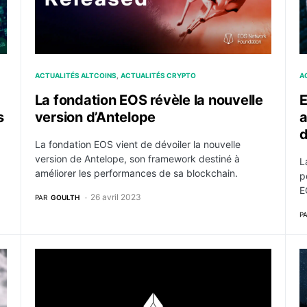
ACTUALITÉS ALTCOINS
ACTUALITÉS CRYPTO
A
La fondation EOS révèle la nouvelle
E
s
version d’Antelope
a
La fondation EOS vient de dévoiler la nouvelle
version de Antelope, son framework destiné à
L
améliorer les performances de sa blockchain.
p
E
26 avril 2023
PAR
GOULTH
P
cipal de Silvergate Capital
EOS (EOS) : Qu’est-ce que c’est, comment ça foncti
C