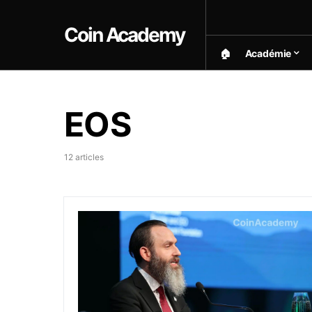
Coin Academy
🏠︎
Académie
EOS
12 articles
Le réseau EOS vote pour réduire l’offre total