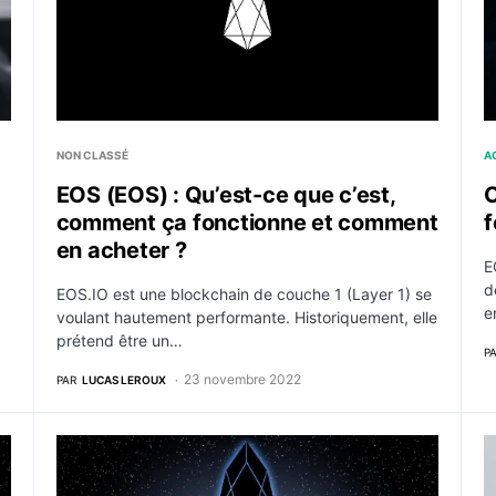
NON CLASSÉ
A
EOS (EOS) : Qu’est-ce que c’est,
C
comment ça fonctionne et comment
f
en acheter ?
E
d
EOS.IO est une blockchain de couche 1 (Layer 1) se
e
voulant hautement performante. Historiquement, elle
prétend être un…
P
23 novembre 2022
PAR
LUCAS LEROUX
à son écosystème
Crypto : EOS, un nouveau branding et un hardfork à 
D