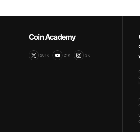
Coin Academy
201K
21K
3K