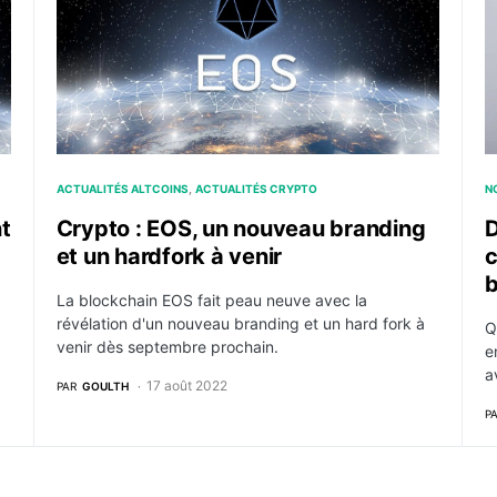
ACTUALITÉS ALTCOINS
ACTUALITÉS CRYPTO
N
t
Crypto : EOS, un nouveau branding
D
et un hardfork à venir
c
b
La blockchain EOS fait peau neuve avec la
révélation d'un nouveau branding et un hard fork à
Q
venir dès septembre prochain.
e
a
17 août 2022
PAR
GOULTH
P