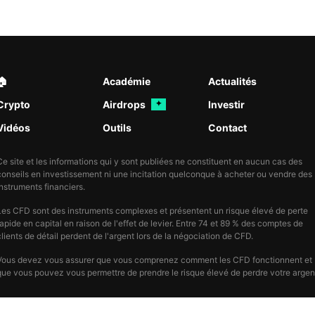
🏠︎
Académie
Actualités
Crypto
Airdrops
Investir
✦
Vidéos
Outils
Contact
Ce site et les informations qui y sont publiées ne constituent en aucun cas des
conseils en investissement ni une incitation quelconque à acheter ou vendre des
instruments financiers.
Les CFD sont des instruments complexes et présentent un risque élevé de perte
rapide en capital en raison de l'effet de levier. Entre 74 et 89 % des comptes de
clients de détail perdent de l'argent lors de la négociation de CFD.
Vous devez vous assurer que vous comprenez comment les CFD fonctionnent et
que vous pouvez vous permettre de prendre le risque élevé de perdre votre argen