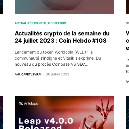
ACTUALITÉS CRYPTO
COIN HEBDO
N
Actualités crypto de la semaine du
W
24 juillet 2023 : Coin Hebdo #108
e
Lancement du token Worldcoin (WLD) : la
communauté s’indigne et Vitalik s'exprime. Du
T
nouveau du procès Coinbase VS SEC...
e
f
30 juillet 2023
PAR
CAPETLEVRAI
P
 milliard de dollars
La fondation EOS révèle la nouvelle version d’Antel
E