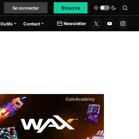
Se connecter
S'inscrire
Newsletter
Outils
Contact
: Coin Hebdo #108
ax (WAXP) : Qu’est-ce que c’est, comment ça fonctionne e