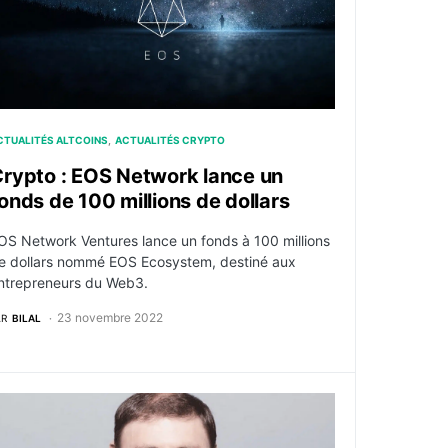
CTUALITÉS ALTCOINS
ACTUALITÉS CRYPTO
rypto : EOS Network lance un
onds de 100 millions de dollars
OS Network Ventures lance un fonds à 100 millions
e dollars nommé EOS Ecosystem, destiné aux
ntrepreneurs du Web3.
23 novembre 2022
AR
BILAL
venir
an Larimer – Portrait du célèbre créateur d’EOS et adorate