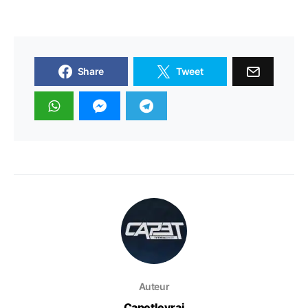
Share
Tweet
Auteur
Capetlevrai