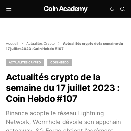
Coin Academy
Accueil
Actualités Crypto
Actualités crypto de la semaine du
17 juillet 2023 : Coin Hebdo #107
ACTUALITÉS CRYPTO
COIN HEBDO
Actualités crypto de la
semaine du 17 juillet 2023 :
Coin Hebdo #107
Binance adopte le réseau Lightning
Network, Wormhole dévoile son appchain
gateaway, SG Forge obtient l’agrément