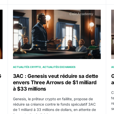
a société sera en faillite
3AC : Genesis veut réduire sa dette envers Three Arr
G
ACTUALITÉS CRYPTO
ACTUALITÉS EXCHANGES
A
G
3AC : Genesis veut réduire sa dette
G
envers Three Arrows de $1 milliard
a
à $33 millions
C
t
Genesis, le prêteur crypto en faillite, propose de
r
réduire sa créance contre le fonds spéculatif 3AC
s
de 1 milliard à 33 millions de dollars, en attente de