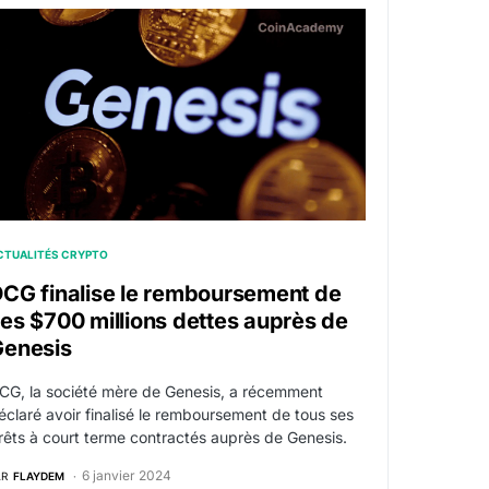
dollars contre Genesis
CG finalise le remboursement de ses $700 millions dettes 
CTUALITÉS CRYPTO
CG finalise le remboursement de
es $700 millions dettes auprès de
Genesis
CG, la société mère de Genesis, a récemment
éclaré avoir finalisé le remboursement de tous ses
rêts à court terme contractés auprès de Genesis.
6 janvier 2024
AR
FLAYDEM