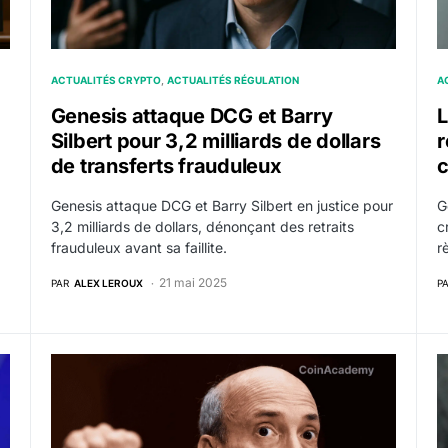
ACTUALITÉS CRYPTO
ACTUALITÉS RÉGULATION
A
Genesis attaque DCG et Barry
L
Silbert pour 3,2 milliards de dollars
r
de transferts frauduleux
c
Genesis attaque DCG et Barry Silbert en justice pour
G
3,2 milliards de dollars, dénonçant des retraits
c
frauduleux avant sa faillite.
r
21 mai 2025
PAR
ALEX LEROUX
P
oursant ses clients à environ 77%, excluant DCG
Genesis accepte de payer une amende de $21 million
S