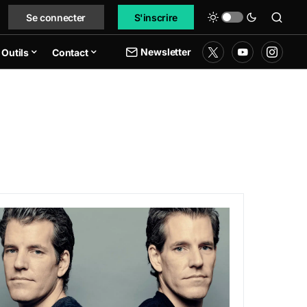
Se connecter
S'inscrire
Newsletter
Outils
Contact
ds de dollars de transferts frauduleux
es utilisateurs de Gemini Earn reçoivent la totalité de leurs 