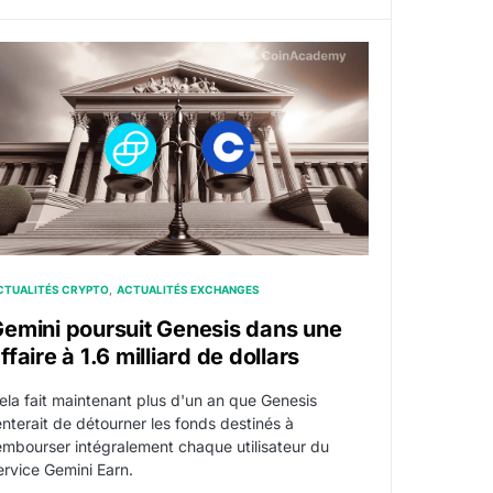
ows de $1 milliard à $33 millions
emini poursuit Genesis dans une affaire à 1.6 milliard de dol
CTUALITÉS CRYPTO
ACTUALITÉS EXCHANGES
emini poursuit Genesis dans une
ffaire à 1.6 milliard de dollars
ela fait maintenant plus d'un an que Genesis
enterait de détourner les fonds destinés à
embourser intégralement chaque utilisateur du
ervice Gemini Earn.