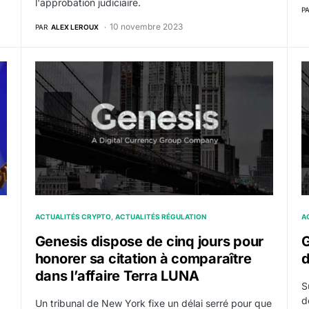
l'approbation judiciaire.
P
10 novembre 2023
PAR
ALEX LEROUX
cureure générale de New York pour escroquerie
Genesis dispose de cinq jours pour honorer sa citati
G
ACTUALITÉS CRYPTO
ACTUALITÉS RÉGULATION
A
Genesis dispose de cinq jours pour
G
honorer sa citation à comparaître
d
dans l’affaire Terra LUNA
S
d
Un tribunal de New York fixe un délai serré pour que