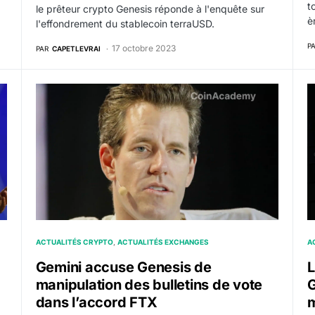
t
le prêteur crypto Genesis réponde à l'enquête sur
è
l'effondrement du stablecoin terraUSD.
P
17 octobre 2023
PAR
CAPETLEVRAI
r plus de 600 millions de dollars de prêts impayés
Gemini accuse Genesis de manipulation des bulletins
L
ACTUALITÉS CRYPTO
ACTUALITÉS EXCHANGES
A
Gemini accuse Genesis de
L
manipulation des bulletins de vote
G
dans l’accord FTX
m