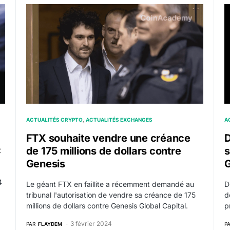
4 milliard d’actions GBTC
FTX souhaite vendre une créance de 175 millions de 
D
ACTUALITÉS CRYPTO
ACTUALITÉS EXCHANGES
A
FTX souhaite vendre une créance
D
C
de 175 millions de dollars contre
s
Genesis
4
Le géant FTX en faillite a récemment demandé au
D
tribunal l'autorisation de vendre sa créance de 175
d
millions de dollars contre Genesis Global Capital.
p
3 février 2024
PAR
FLAYDEM
P