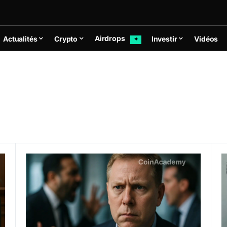
Airdrops
Actualités
Crypto
Investir
Vidéos
✦
r plus de 105 millions de dollars
Genesis attaque DCG et Barry Silbert pour 3,2 milliar
L