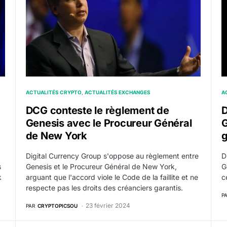
ACTUALITÉS CRYPTO
ACTUALITÉS EXCHANGES
A
DCG conteste le règlement de
D
Genesis avec le Procureur Général
G
de New York
g
Digital Currency Group s'oppose au règlement entre
D
s
Genesis et le Procureur Général de New York,
G
k
arguant que l'accord viole le Code de la faillite et ne
c
respecte pas les droits des créanciers garantis.
P
23 février 2024
PAR
CRYPTOPICSOU