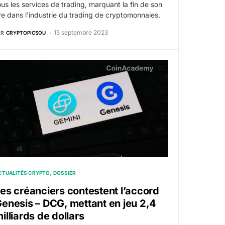
ous les services de trading, marquant la fin de son
re dans l'industrie du trading de cryptomonnaies.
15 septembre 2023
AR
CRYPTOPICSOU
 de vote dans l’accord FTX
es créanciers contestent l’accord Genesis – DCG, mettant en 
CTUALITÉS CRYPTO
DOSSIER
es créanciers contestent l’accord
enesis – DCG, mettant en jeu 2,4
illiards de dollars