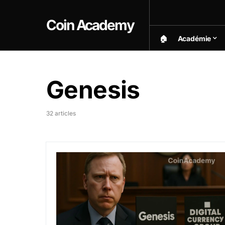
Coin Academy
🏠︎
Académie
Genesis
32 articles
DCG attaque sa filiale Genesis pour récupére