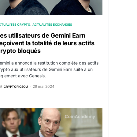
CTUALITÉS CRYPTO
ACTUALITÉS EXCHANGES
es utilisateurs de Gemini Earn
eçoivent la totalité de leurs actifs
rypto bloqués
emini a annoncé la restitution complète des actifs
rypto aux utilisateurs de Gemini Earn suite à un
èglement avec Genesis.
29 mai 2024
AR
CRYPTOPICSOU
s pour régler son procès face à la SEC
ecurities : Le juge dénie la demande de Gemini et Genesis vi