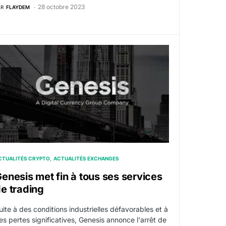
28 octobre 2023
AR
FLAYDEM
on à comparaître dans l’affaire Terra LUNA
enesis met fin à tous ses services de trading
CTUALITÉS CRYPTO
ACTUALITÉS EXCHANGES
enesis met fin à tous ses services
e trading
uite à des conditions industrielles défavorables et à
es pertes significatives, Genesis annonce l'arrêt de