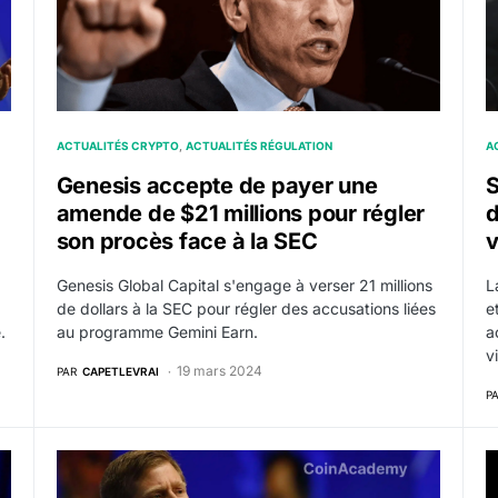
ACTUALITÉS CRYPTO
ACTUALITÉS RÉGULATION
A
Genesis accepte de payer une
S
amende de $21 millions pour régler
d
son procès face à la SEC
v
Genesis Global Capital s'engage à verser 21 millions
L
de dollars à la SEC pour régler des accusations liées
e
.
au programme Gemini Earn.
a
v
19 mars 2024
PAR
CAPETLEVRAI
P
e record de $600 millions en une seule journée
DCG conteste le règlement de Genesis avec le Proc
D