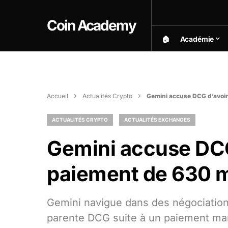
Coin Academy
🏠︎
Académie
Accueil
Actualités Crypto
Gemini accuse DCG d’avoir 
ACTUALITÉS CRYPTO
ACTUALITÉS EXCHANGES
Gemini accuse DCG
paiement de 630 mi
Gemini navigue dans des négociation
parente DCG suite à un paiement man