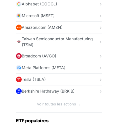
Alphabet (GOOGL)
Microsoft (MSFT)
Amazon.com (AMZN)
Taiwan Semiconductor Manufacturing
(TSM)
Broadcom (AVGO)
Meta Platforms (META)
Tesla (TSLA)
Berkshire Hathaway (BRK.B)
Voir toutes les actions →
ETF populaires