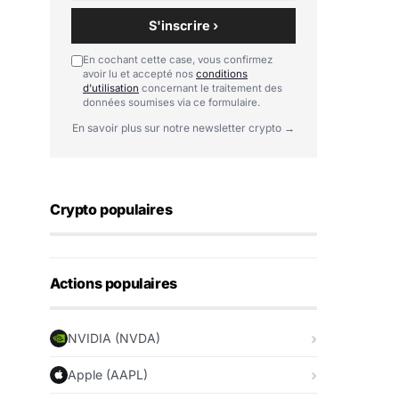
S'inscrire ›
En cochant cette case, vous confirmez
avoir lu et accepté nos
conditions
d'utilisation
concernant le traitement des
données soumises via ce formulaire.
En savoir plus sur notre newsletter crypto →
Crypto populaires
Actions populaires
NVIDIA (NVDA)
Apple (AAPL)