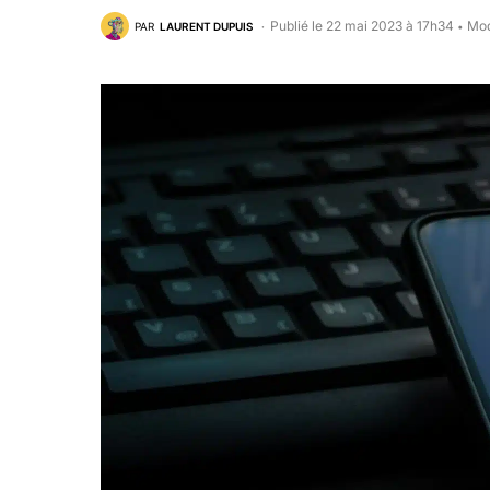
Publié le 22 mai 2023 à 17h34
Mod
PAR
LAURENT DUPUIS
•