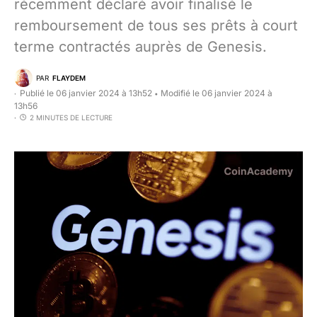
récemment déclaré avoir finalisé le
remboursement de tous ses prêts à court
terme contractés auprès de Genesis.
PAR
FLAYDEM
Publié le 06 janvier 2024 à 13h52
Modifié le 06 janvier 2024 à
•
13h56
2 MINUTES DE LECTURE