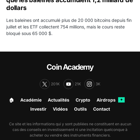
dollars
Les baleines ont accumulé plus de 20 000 bitcoins depuis fin
juillet et les ETF collectent 754 millions, mais le cours reste
bloqué sous 65 000 $.
Coin Academy
201K
21K
3K
🏠︎
Académie
Actualités
Crypto
Airdrops
✦
Investir
Vidéos
Outils
Contact
Ce site et les informations qui y sont publiées ne constituent en aucun
cas des conseils en investissement ni une incitation quelconque à
acheter ou vendre des instruments financiers.