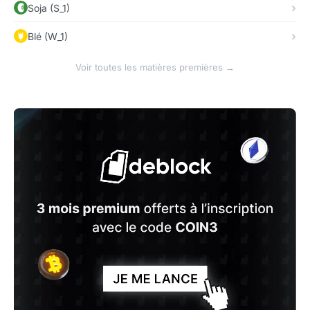
Soja (S_1)
Blé (W_1)
Voir toutes les matières premières →