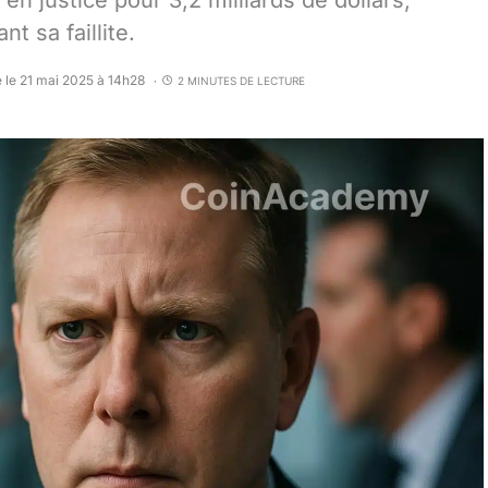
en justice pour 3,2 milliards de dollars,
t sa faillite.
é le 21 mai 2025 à 14h28
2 MINUTES DE LECTURE