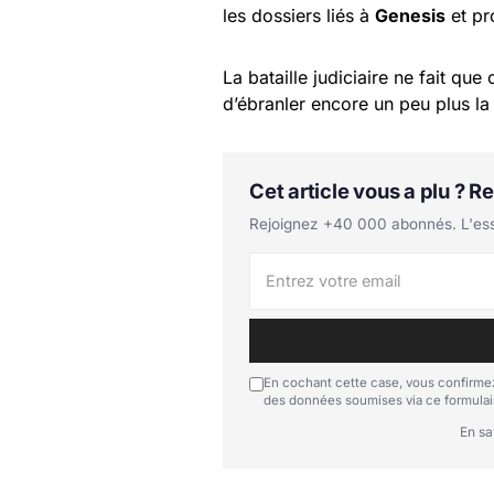
les dossiers liés à
Genesis
et pr
La bataille judiciaire ne fait qu
d’ébranler encore un peu plus la
Cet article vous a plu ? 
Rejoignez +40 000 abonnés. L'essen
En cochant cette case, vous confirmez
des données soumises via ce formulai
En sa