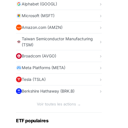
Alphabet (GOOGL)
Microsoft (MSFT)
Amazon.com (AMZN)
Taiwan Semiconductor Manufacturing
(TSM)
Broadcom (AVGO)
Meta Platforms (META)
Tesla (TSLA)
Berkshire Hathaway (BRK.B)
Voir toutes les actions →
ETF populaires