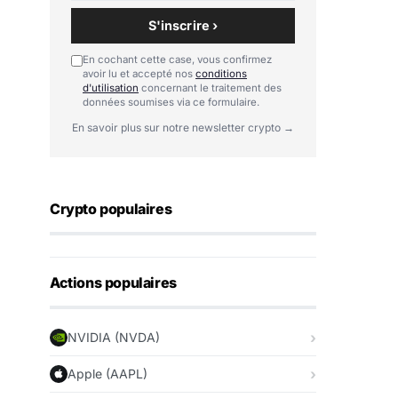
S'inscrire ›
En cochant cette case, vous confirmez
avoir lu et accepté nos
conditions
d'utilisation
concernant le traitement des
données soumises via ce formulaire.
En savoir plus sur notre newsletter crypto →
Crypto populaires
Actions populaires
NVIDIA (NVDA)
Apple (AAPL)