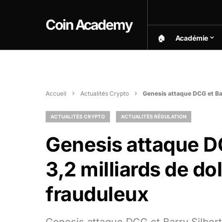
Coin Academy
🏠︎
Académie
Accueil
Actualités Crypto
Genesis attaque DCG et Barr
ACTUALITÉS CRYPTO
ACTUALITÉS RÉGULATION
Genesis attaque DC
3,2 milliards de do
frauduleux