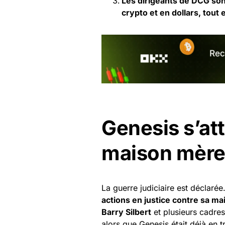
Les dirigeants de DCG son
crypto et en dollars, tout
Genesis s’at
maison mère 
La guerre judiciaire est déclar
actions en justice contre sa m
Barry Silbert
et plusieurs cadres
alors que Genesis était déjà en 