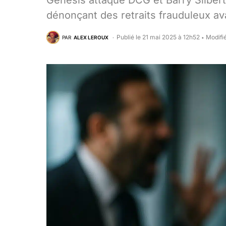
Genesis attaque DCG et Barry Silbert 
dénonçant des retraits frauduleux avan
Publié le 21 mai 2025 à 12h52
Modifi
PAR
ALEX LEROUX
•