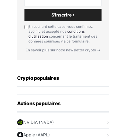
S'inscrire ›
En cochant cette case, vous confirmez
avoir lu et accepté nos
conditions
d'utilisation
concernant le traitement des
données soumises via ce formulaire.
En savoir plus sur notre newsletter crypto →
Crypto populaires
Actions populaires
NVIDIA (NVDA)
Apple (AAPL)