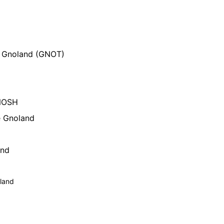
r Gnoland (GNOT)
GNOSH
 Gnoland
and
oland