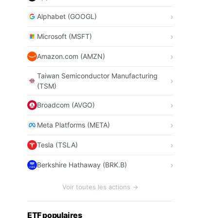
Alphabet (GOOGL)
Microsoft (MSFT)
Amazon.com (AMZN)
Taiwan Semiconductor Manufacturing
(TSM)
Broadcom (AVGO)
Meta Platforms (META)
Tesla (TSLA)
Berkshire Hathaway (BRK.B)
Voir toutes les actions →
ETF populaires