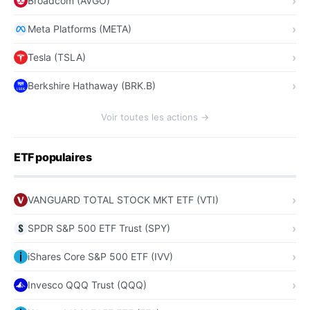
Broadcom (AVGO)
Meta Platforms (META)
Tesla (TSLA)
Berkshire Hathaway (BRK.B)
Voir toutes les actions →
ETF populaires
VANGUARD TOTAL STOCK MKT ETF (VTI)
SPDR S&P 500 ETF Trust (SPY)
iShares Core S&P 500 ETF (IVV)
Invesco QQQ Trust (QQQ)