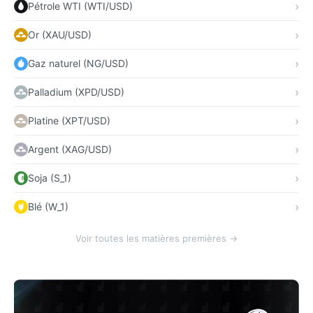
Pétrole WTI (WTI/USD)
Or (XAU/USD)
Gaz naturel (NG/USD)
Palladium (XPD/USD)
Platine (XPT/USD)
Argent (XAG/USD)
Soja (S_1)
Blé (W_1)
Voir toutes les matières premières →