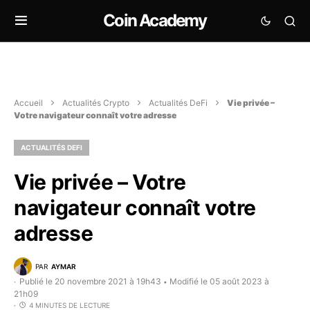
Coin Academy
Accueil
Actualités Crypto
Actualités DeFi
Vie privée –
Votre navigateur connaît votre adresse
ACTUALITÉS DEFI
Vie privée – Votre
navigateur connaît votre
adresse
PAR
AYMAR
Publié le 20 novembre 2021 à 19h43
Modifié le 05 août 2023 à
•
21h09
4 MINUTES DE LECTURE