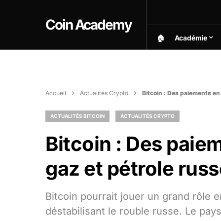
Coin Academy
🏠︎
Académie
Accueil
Actualités Crypto
Bitcoin : Des paiements en 
ACTUALITÉS BITCOIN
ACTUALITÉS CRYPTO
Bitcoin : Des paiem
gaz et pétrole russ
Bitcoin pourrait jouer un grand rôle 
déstabilisant le rouble russe. Le pay