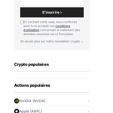
S'inscrire ›
En cochant cette case, vous confirmez
avoir lu et accepté nos
conditions
d'utilisation
concernant le traitement des
données soumises via ce formulaire.
En savoir plus sur notre newsletter crypto →
Crypto populaires
Actions populaires
NVIDIA (NVDA)
Apple (AAPL)