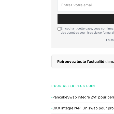
En cochant cette case, vous confirmez
des données soumises via ce formulai
En sa
Retrouvez toute l'actualité
dans 
POUR ALLER PLUS LOIN
PancakeSwap intègre Zyfi pour per
OKX intègre l’API Uniswap pour pr