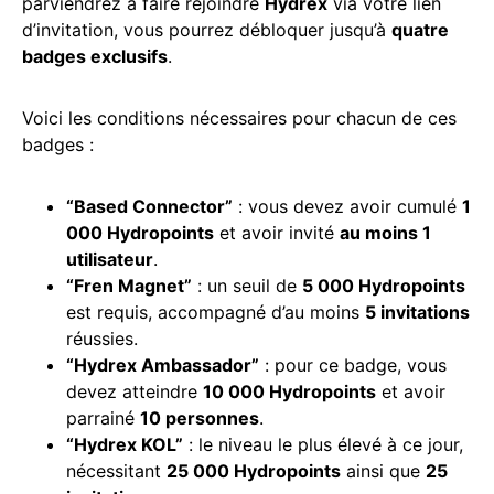
parviendrez à faire rejoindre
Hydrex
via votre lien
d’invitation, vous pourrez débloquer jusqu’à
quatre
badges exclusifs
.
Voici les conditions nécessaires pour chacun de ces
badges :
“Based Connector”
: vous devez avoir cumulé
1
000 Hydropoints
et avoir invité
au moins 1
utilisateur
.
“Fren Magnet”
: un seuil de
5 000 Hydropoints
est requis, accompagné d’au moins
5 invitations
réussies.
“Hydrex Ambassador”
: pour ce badge, vous
devez atteindre
10 000 Hydropoints
et avoir
parrainé
10 personnes
.
“Hydrex KOL”
: le niveau le plus élevé à ce jour,
nécessitant
25 000 Hydropoints
ainsi que
25