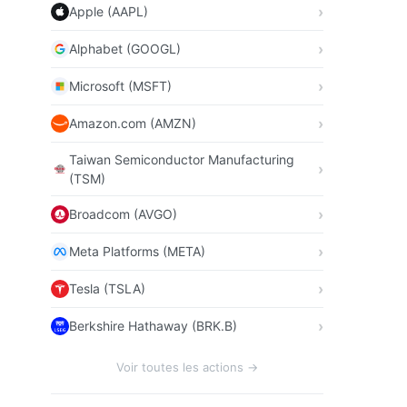
Apple (AAPL)
Alphabet (GOOGL)
Microsoft (MSFT)
Amazon.com (AMZN)
Taiwan Semiconductor Manufacturing
(TSM)
Broadcom (AVGO)
Meta Platforms (META)
Tesla (TSLA)
Berkshire Hathaway (BRK.B)
Voir toutes les actions →