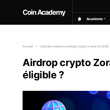
Coin Academy
🏠︎
Académie
Accueil
Liste des meilleurs airdrops crypto à venir en 2026
Airdrop crypto Zor
éligible ?