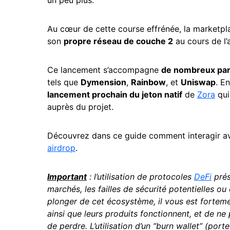
un peu plus.
Au cœur de cette course effrénée, la marketp
son
propre réseau de couche 2
au cours de l
Ce lancement s’accompagne
de nombreux par
tels que
Dymension
,
Rainbow
, et
Uniswap
. E
lancement prochain du jeton natif
de
Zora
qui
auprès du projet.
Découvrez dans ce guide comment interagir 
airdrop
.
Important
: l’utilisation de protocoles
DeFi
prés
marchés, les failles de sécurité potentielles ou 
plonger de cet écosystème, il vous est fort
ainsi que leurs produits fonctionnent, et de n
de perdre. L’utilisation d’un “burn wallet” (port