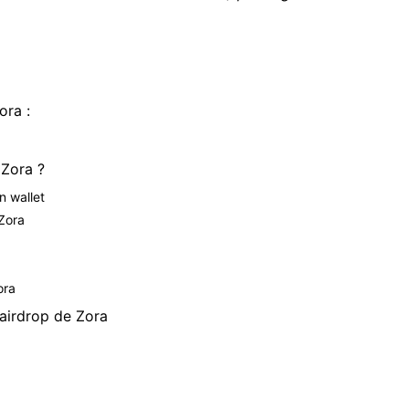
ora :
 Zora ?
n wallet
 Zora
ora
’airdrop de Zora