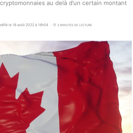
es cryptomonnaies au delà d’un certain montant
difié le 18 août 2022 à 16h54
3 MINUTES DE LECTURE