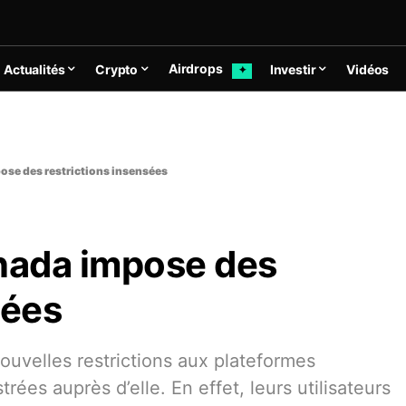
Airdrops
Actualités
Crypto
Investir
Vidéos
✦
ose des restrictions insensées
anada impose des
sées
uvelles restrictions aux plateformes
ées auprès d’elle. En effet, leurs utilisateurs