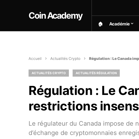
Coin Academy
🏠︎
Académie
Accueil
Actualités Crypto
Régulation : Le Canada imp
ACTUALITÉS CRYPTO
ACTUALITÉS RÉGULATION
Régulation : Le C
restrictions insen
Le régulateur du Canada impose de no
d’échange de cryptomonnaies enregistr