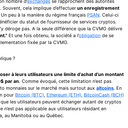
 bon nombre
d’
exchanges
se rapprochent des autorités
. Souvent, cela implique d’effectuer
un enregistrement
.
Un peu à la manière du régime français
PSAN
. Celui-ci
énéficier du statut de fournisseur de services cryptos.
’y déroge pas. A la seule différence que la CVMO délivre
nt.”
Et une fois obtenu, la société a l’
obligation
de se
glementation fixée par la CVMO.
plique ?
oser à leurs utilisateurs une limite d’achat d’un montant
0$
par an.
Comme évoqué, cette limitation n’est pas
pto monnaies sur le marché mais surtout aux
altcoins
. En
ion pour
Bitcoin (BTC)
,
Ethereum (ETH)
,
BitcoinCash (BCH)
 que les utilisateurs peuvent échanger autant de cryptos
le n’est pas applicable aux utilisateurs résidant en
ta, au Manitoba ou au Québec.