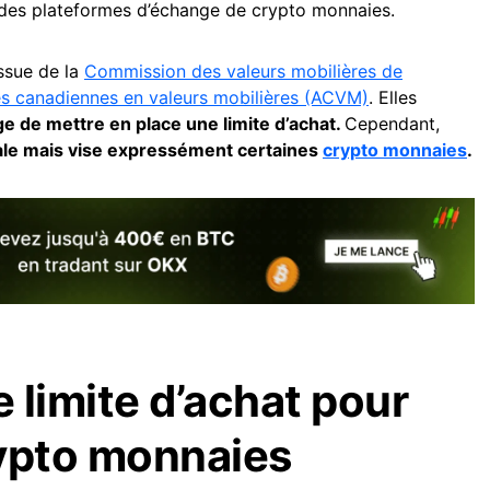
n des plateformes d’échange de crypto monnaies.
issue de la
Commission des valeurs mobilières de
és canadiennes en valeurs mobilières (ACVM)
. Elles
 de mettre en place une limite d’achat.
Cependant,
rale mais vise expressément certaines
crypto monnaies
.
 limite d’achat pour
ypto monnaies