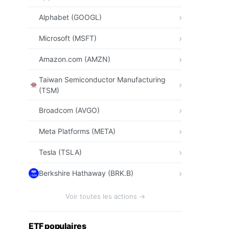
Alphabet (GOOGL)
Microsoft (MSFT)
Amazon.com (AMZN)
Taiwan Semiconductor Manufacturing
(TSM)
Broadcom (AVGO)
Meta Platforms (META)
Tesla (TSLA)
Berkshire Hathaway (BRK.B)
Voir toutes les actions →
ETF populaires