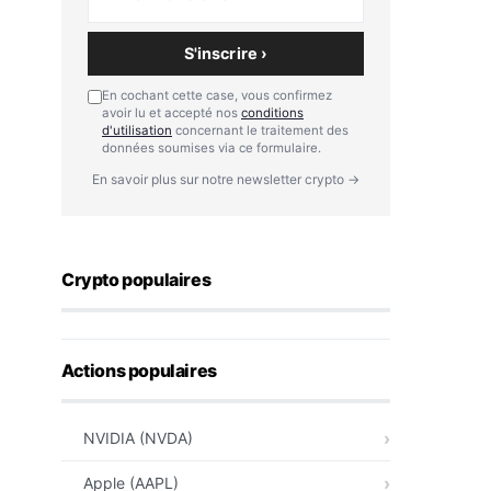
S'inscrire ›
En cochant cette case, vous confirmez
avoir lu et accepté nos
conditions
d'utilisation
concernant le traitement des
données soumises via ce formulaire.
En savoir plus sur notre newsletter crypto →
Crypto populaires
Actions populaires
NVIDIA (NVDA)
Apple (AAPL)