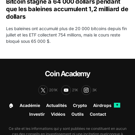
Bitcoin stagne à 64 000 dollars pendant
que les baleines accumulent 1,2 milliard de
dollars
Les baleines ont accumulé plus de 20 000 bitcoins depuis fin
juillet et les ETF collectent 754 millions, mais le cours reste
bloqué sous 65 000 $.
Coin Academy
201K
21K
3K
🏠︎
Académie
Actualités
Crypto
Airdrops
✦
Investir
Vidéos
Outils
Contact
Ce site et les informations qui y sont publiées ne constituent en aucun
cas des conseils en investissement ni une incitation quelconque à