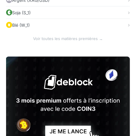
Argent (XAG/USD)
Soja (S_1)
Blé (W_1)
Voir toutes les matières premières →