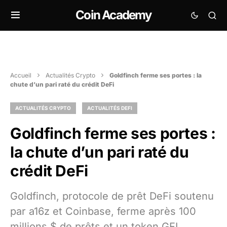
Coin Academy
Accueil
Actualités Crypto
Goldfinch ferme ses portes : la
chute d’un pari raté du crédit DeFi
ACTUALITÉS CRYPTO
ACTUALITÉS DEFI
Goldfinch ferme ses portes :
la chute d’un pari raté du
crédit DeFi
Goldfinch, protocole de prêt DeFi soutenu
par a16z et Coinbase, ferme après 100
millions $ de prêts et un token GFI