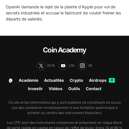
OpenAI demande le rejet de la plainte d'Apple pour vol de
secrets industriels et accuse le fabricant de vouloir freiner les
départs de salariés.
Coin Academy
201K
21K
3K
🏠︎
Académie
Actualités
Crypto
Airdrops
✦
Investir
Vidéos
Outils
Contact
Ce site et les informations qui y sont publiées ne constituent en aucun
cas des conseils en investissement ni une incitation quelconque à
acheter ou vendre des instruments financiers.
Les CFD sont des instruments complexes et présentent un risque élevé
de perte rapide en capital en raison de l'effet de levier. Entre 74 et 89 %