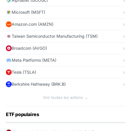
Alphabet (GOOGL)
Microsoft (MSFT)
Amazon.com (AMZN)
Taiwan Semiconductor Manufacturing (TSM)
Broadcom (AVGO)
Meta Platforms (META)
Tesla (TSLA)
Berkshire Hathaway (BRK.B)
Voir toutes les actions →
ETF populaires