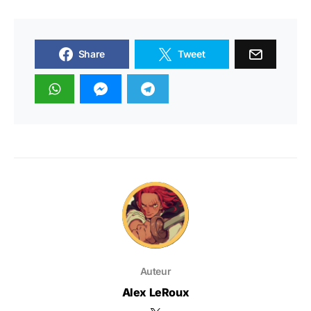
Share
Tweet
Auteur
Alex LeRoux