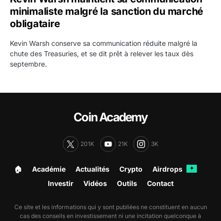
minimaliste malgré la sanction du marché
obligataire
Kevin Warsh conserve sa communication réduite malgré la
chute des Treasuries, et se dit prêt à relever les taux dès
septembre.
Coin Academy
201K
21K
3K
🏠︎
Académie
Actualités
Crypto
Airdrops
✦
Investir
Vidéos
Outils
Contact
Ce site et les informations qui y sont publiées ne constituent en aucun
cas des conseils en investissement ni une incitation quelconque à