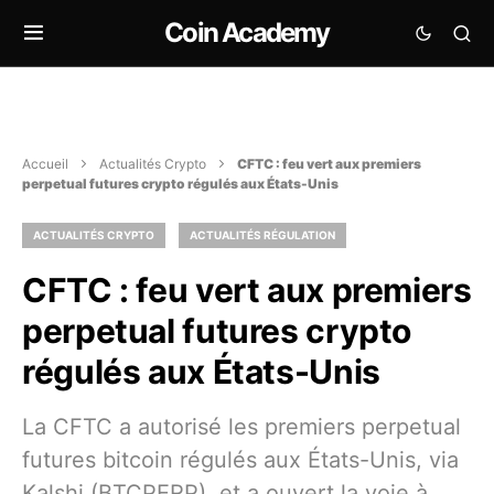
Coin Academy
Accueil
Actualités Crypto
CFTC : feu vert aux premiers
perpetual futures crypto régulés aux États-Unis
ACTUALITÉS CRYPTO
ACTUALITÉS RÉGULATION
CFTC : feu vert aux premiers
perpetual futures crypto
régulés aux États-Unis
La CFTC a autorisé les premiers perpetual
futures bitcoin régulés aux États-Unis, via
Kalshi (BTCPERP), et a ouvert la voie à