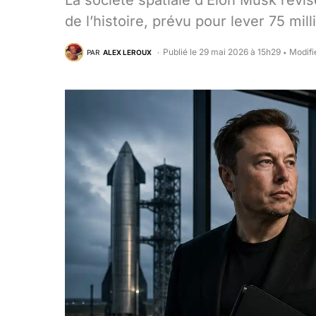
La société spatiale d’Elon Musk révis
de l’histoire, prévu pour lever 75 milli
Publié le 29 mai 2026 à 15h29
Modifi
PAR
ALEX LEROUX
•