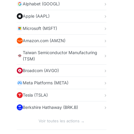
Alphabet (GOOGL)
Apple (AAPL)
Microsoft (MSFT)
Amazon.com (AMZN)
Taiwan Semiconductor Manufacturing
(TSM)
Broadcom (AVGO)
Meta Platforms (META)
Tesla (TSLA)
Berkshire Hathaway (BRK.B)
Voir toutes les actions →