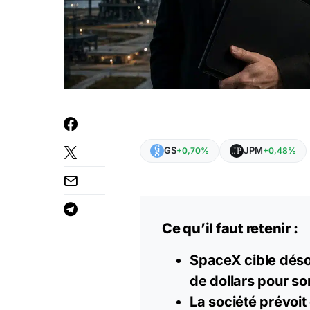
GS
JPM
+0,70%
+0,48%
Ce qu’il faut retenir :
SpaceX cible désor
de dollars pour son
La société prévoit 