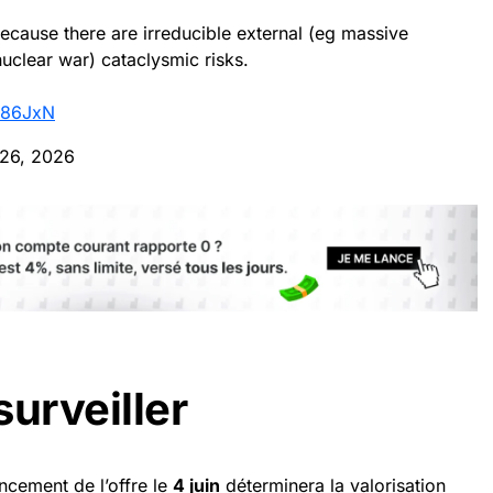
ecause there are irreducible external (eg massive
nuclear war) cataclysmic risks.
Et86JxN
26, 2026
surveiller
ncement de l’offre le
4 juin
déterminera la valorisation