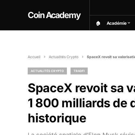
Coin Academy
🏠︎
Académie
Accueil
Actualités Crypto
SpaceX revoit sa valorisatio
ACTUALITÉS CRYPTO
TRADFI
SpaceX revoit sa va
1 800 milliards de 
historique